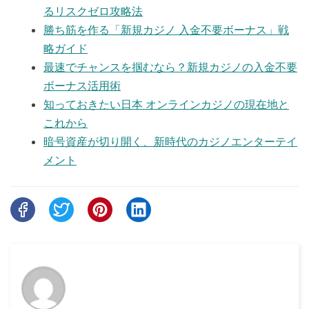
るリスクゼロ攻略法
勝ち筋を作る「新規カジノ 入金不要ボーナス」戦
略ガイド
最速でチャンスを掴むなら？新規カジノの入金不要
ボーナス活用術
知っておきたい日本 オンラインカジノの現在地と
これから
暗号資産が切り開く、新時代のカジノエンターテイ
メント
Share
this
post
on: