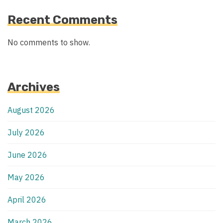
Recent Comments
No comments to show.
Archives
August 2026
July 2026
June 2026
May 2026
April 2026
March 2026