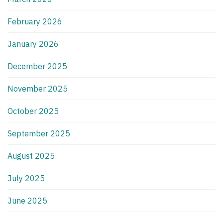
February 2026
January 2026
December 2025
November 2025
October 2025
September 2025
August 2025
July 2025
June 2025