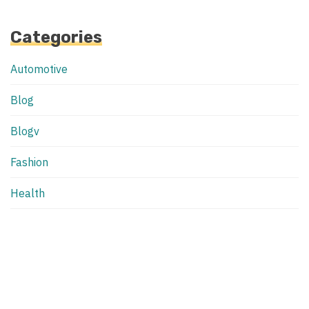
Categories
Automotive
Blog
Blogv
Fashion
Health
Uncategorized