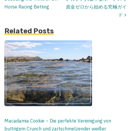
navigation
Horse Racing Betting
資金ゼロから始める究極ガイ
ド
>
Related Posts
Macadamia Cookie – Die perfekte Vereinigung von
buttrigem Crunch und zartschmelzender weißer