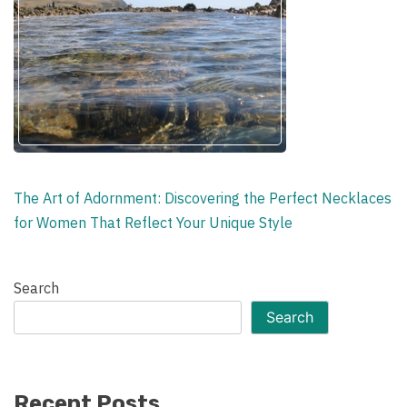
The Art of Adornment: Discovering the Perfect Necklaces
for Women That Reflect Your Unique Style
Search
Search
Recent Posts