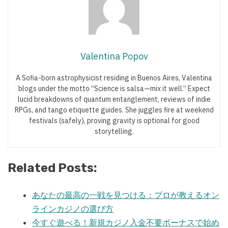
Valentina Popov
A Sofia-born astrophysicist residing in Buenos Aires, Valentina
blogs under the motto “Science is salsa—mix it well.” Expect
lucid breakdowns of quantum entanglement, reviews of indie
RPGs, and tango etiquette guides. She juggles fire at weekend
festivals (safely), proving gravity is optional for good
storytelling.
Related Posts:
あなたの最高の一戦を見つける：プロが教えるオン
ラインカジノの選び方
今すぐ遊べる！新規カジノ入金不要ボーナスで始め