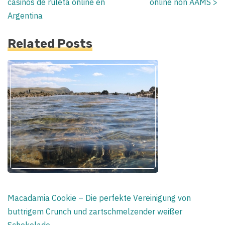
casinos de ruleta online en
online non AAMS
>
Argentina
Related Posts
Macadamia Cookie – Die perfekte Vereinigung von
buttrigem Crunch und zartschmelzender weißer
Schokolade