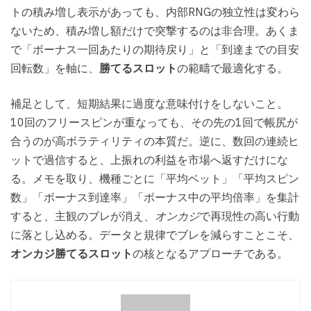
トの積み増し表示があっても、内部RNGの独立性は変わら
ないため、積み増し額だけで突撃するのは非合理。あくま
で「ボーナス一回あたりの期待戻り」と「到達までの目安
回転数」を軸に、
勝てるスロット
の範疇で最適化する。
補足として、短期結果に過度な意味付けをしないこと。
10回のフリースピンが重なっても、その先の1回で帳尻が
合うのが高ボラティリティの本質だ。逆に、数回の連続ヒ
ットで過信すると、上振れの利益を市場へ返すだけにな
る。メモを取り、機種ごとに「平均ベット」「平均スピン
数」「ボーナス到達率」「ボーナス中の平均倍率」を集計
すると、主観のブレが消え、
オンカジ
で再現性の高い行動
に落とし込める。データと規律でブレを減らすことこそ、
オンカジ勝てるスロット
の核となるアプローチである。