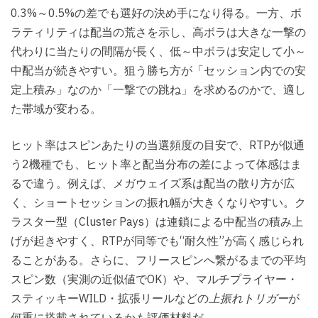
0.3%～0.5%の差でも選好の決め手になり得る。一方、ボ
ラティリティは配当の荒さを示し、高ボラは大きな一撃の
代わりに当たりの間隔が長く、低～中ボラは安定して小～
中配当が続きやすい。狙う勝ち方が「セッション内での安
定上積み」なのか「一撃での跳ね」を求めるのかで、適し
た帯域が変わる。
ヒット率はスピンあたりの当選頻度の目安で、RTPが似通
う2機種でも、ヒット率と配当分布の差によって体感はま
るで違う。例えば、メガウェイズ系は配当の散り方が広
く、ショートセッションの振れ幅が大きくなりやすい。ク
ラスター型（Cluster Pays）は連鎖による中配当の積み上
げが起きやすく、RTPが同等でも“耐久性”が高く感じられ
ることがある。さらに、フリースピンへ繋がるまでの平均
スピン数（実測の近似値でOK）や、マルチプライヤー・
スティッキーWILD・拡張リールなどの
上振れトリガー
が
何重に搭載されているかも評価材料だ。