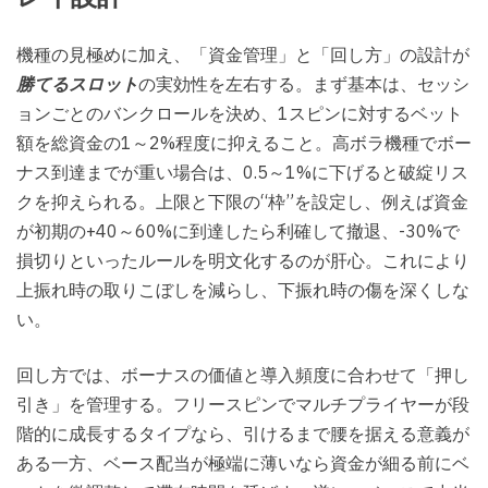
機種の見極めに加え、「資金管理」と「回し方」の設計が
勝てるスロット
の実効性を左右する。まず基本は、セッシ
ョンごとのバンクロールを決め、1スピンに対するベット
額を総資金の1～2%程度に抑えること。高ボラ機種でボー
ナス到達までが重い場合は、0.5～1%に下げると破綻リス
クを抑えられる。上限と下限の“枠”を設定し、例えば資金
が初期の+40～60%に到達したら利確して撤退、-30%で
損切りといったルールを明文化するのが肝心。これにより
上振れ時の取りこぼしを減らし、下振れ時の傷を深くしな
い。
回し方では、ボーナスの価値と導入頻度に合わせて「押し
引き」を管理する。フリースピンでマルチプライヤーが段
階的に成長するタイプなら、引けるまで腰を据える意義が
ある一方、ベース配当が極端に薄いなら資金が細る前にベ