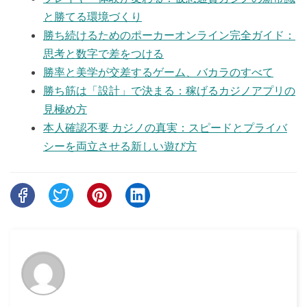
と勝てる環境づくり
勝ち続けるためのポーカーオンライン完全ガイド：
思考と数字で差をつける
勝率と美学が交差するゲーム、バカラのすべて
勝ち筋は「設計」で決まる：稼げるカジノアプリの
見極め方
本人確認不要 カジノの真実：スピードとプライバ
シーを両立させる新しい遊び方
Share
this
post
on: