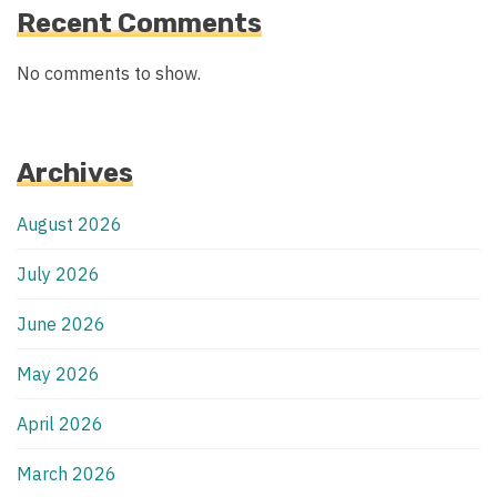
Recent Comments
No comments to show.
Archives
August 2026
July 2026
June 2026
May 2026
April 2026
March 2026