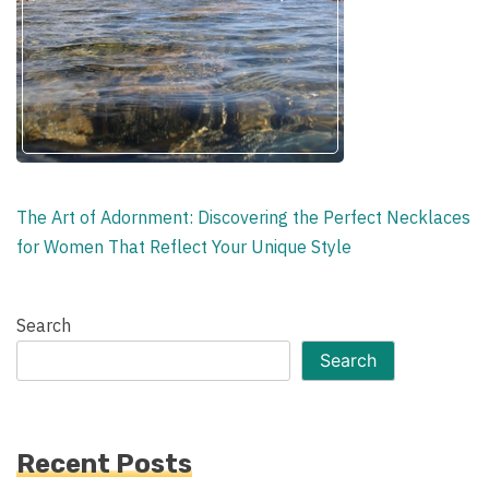
The Art of Adornment: Discovering the Perfect Necklaces
for Women That Reflect Your Unique Style
Search
Search
Recent Posts