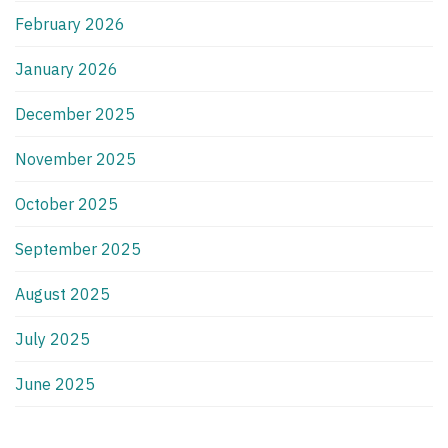
February 2026
January 2026
December 2025
November 2025
October 2025
September 2025
August 2025
July 2025
June 2025