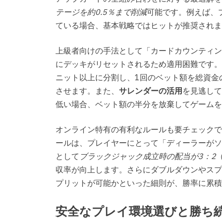
テージを約0.5％まで削減
可能です。例えば、プ
ている場合、基本戦略ではヒットが推奨されま
上級者向けの手法として「カードカウンティン
にデッキがリセットされるため適用困難です。
ニット以上に分割し、1回のベット額を総資金
させます。また、
サレンダーの活用
を見逃して
低い場合、ベット額の半分を放棄してゲームを
オンライン特有の有利なルールも要チェックで
ールは、プレイヤーにとって「ディーラーがソフ
として
ブラックジャック成立時の配当が3：2
収率が向上します。さらにダブルダウンやスプ
プリットが可能かといった細則が、勝率に累積
安全なプレイ環境選びと勝ち