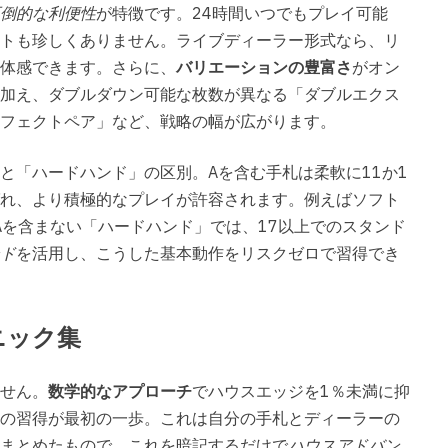
倒的な利便性
が特徴です。24時間いつでもプレイ可能
トも珍しくありません。ライブディーラー形式なら、リ
体感できます。さらに、
バリエーションの豊富さ
がオン
加え、ダブルダウン可能な枚数が異なる「ダブルエクス
フェクトペア」など、戦略の幅が広がります。
と「ハードハンド」の区別。Aを含む手札は柔軟に11か1
れ、より積極的なプレイが許容されます。例えばソフト
Aを含まない「ハードハンド」では、17以上でのスタンド
ド
を活用し、こうした基本動作をリスクゼロで習得でき
ニック集
せん。
数学的なアプローチ
でハウスエッジを1％未満に抑
の習得が最初の一歩。これは自分の手札とディーラーの
まとめたもので、これを暗記するだけで
ハウスアドバン