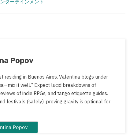
ンターテインメント
ina Popov
st residing in Buenos Aires, Valentina blogs under
sa—mix it well.” Expect lucid breakdowns of
views of indie RPGs, and tango etiquette guides.
d festivals (safely), proving gravity is optional for
 posts by Valentina Popov