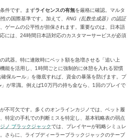
条件です。まず
ライセンスの有無
を厳格に確認。マルタ
頼性の国際基準です。加えて、
RNG（乱数生成器）の認証
、ゲームの公平性が担保されます。重要なのは、日本語
応には、24時間日本語対応のカスタマーサービスが必須
の武器。特に連敗時にベット額を急増させる「追い上
機能を活用し、1時間ごとに強制的に休憩を入れる習慣
益確保ルール」を徹底すれば、資金の暴落を防げます。プ
ル
」が常識。例えば10万円の持ち金なら、1回のプレイで
が不可欠です。多くのオンラインカジノでは、ベット履
、特定の手札での判断ミスを特定し、基本戦略表の弱点
ジノ ブラックジャック
では、プレイヤーが戦略シミュレ
。さらに、ライブディーラーブラックジャックのテーブ