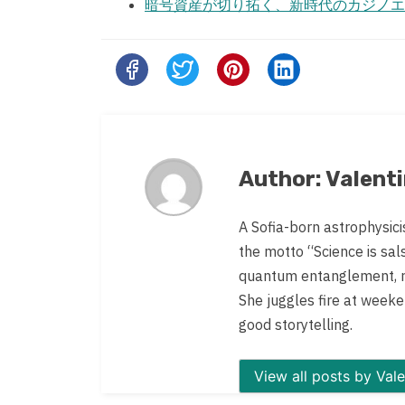
暗号資産が切り拓く、新時代のカジノエ
Share
this
post
on:
Author: Valent
A Sofia-born astrophysici
the motto “Science is sal
quantum entanglement, re
She juggles fire at weeken
good storytelling.
View all