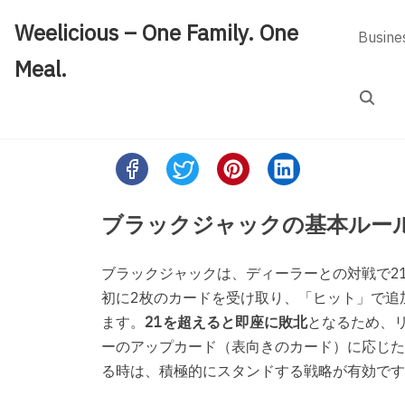
Skip
Weelicious – One Family. One
to
Busine
content
Meal.
Search
Share
this
post
ブラックジャックの基本ルー
on:
ブラックジャックは、ディーラーとの対戦で2
初に2枚のカードを受け取り、「ヒット」で追
ます。
21を超えると即座に敗北
となるため、
ーのアップカード（表向きのカード）に応じた
る時は、積極的にスタンドする戦略が有効です