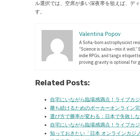
ル選択では、空席が多い深夜帯を狙えば、ディ
す。
Valentina Popov
A Sofia-born astrophysicist res
“Science is salsa—mix it well.
indie RPGs, and tango etiquette
proving gravity is optional for 
Related Posts:
自宅にいながら臨場感満点！ライブカジ
勝ち続けるためのポーカーオンライン完
選び方で勝率が変わる：日本で失敗しな
自宅にいながら臨場感満点！ライブカジ
知っておきたい「日本 オンラインカジ