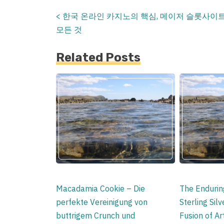
<
한국 온라인 카지노의 핵심, 메이저 슬롯사이
Posts
모든 것
navigation
Related Posts
Macadamia Cookie – Die
The Enduring
perfekte Vereinigung von
Sterling Sil
buttrigem Crunch und
Fusion of Art