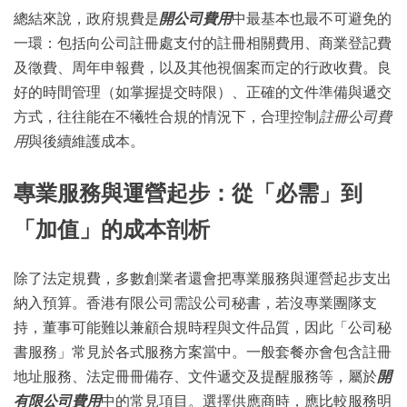
總結來說，政府規費是
開公司費用
中最基本也最不可避免的
一環：包括向公司註冊處支付的註冊相關費用、商業登記費
及徵費、周年申報費，以及其他視個案而定的行政收費。良
好的時間管理（如掌握提交時限）、正確的文件準備與遞交
方式，往往能在不犧牲合規的情況下，合理控制
註冊公司費
用
與後續維護成本。
專業服務與運營起步：從「必需」到
「加值」的成本剖析
除了法定規費，多數創業者還會把專業服務與運營起步支出
納入預算。香港有限公司需設公司秘書，若沒專業團隊支
持，董事可能難以兼顧合規時程與文件品質，因此「公司秘
書服務」常見於各式服務方案當中。一般套餐亦會包含註冊
地址服務、法定冊冊備存、文件遞交及提醒服務等，屬於
開
有限公司費用
中的常見項目。選擇供應商時，應比較服務明