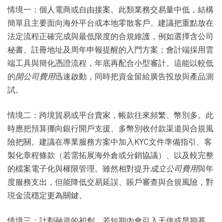
情境一：個人電商或自由接案。此類業務交易量中低，結構
簡單且主要面向海外平台或本地零散客戶。建議把重點放在
法定流程正確完成與最低限度的合規維護，例如選擇含公司
秘書、註冊地址及周年申報提醒的入門方案；會計端採用雲
端工具與簡化憑證流程，年底再配合小型審計。這能以較低
的
開公司費用
迅速啟動，同時把資金留給廣告投放與產品測
試。
情境二：跨境貿易或平台賣家，帳款往來頻繁、幣別多。此
時應把預算挪向銀行開戶支援、多幣別收付款渠道與合規風
險把關。建議在專業服務方案中加入KYC文件準備指引、客
製化章程條款（若需拓展海外倉或分銷協議）、以及較完整
的檔案電子化與權限管理。雖然相對提升
成立公司費用
與年
度服務支出，但能降低交易延誤、賬戶審查與合規風險，對
現金流穩定更為關鍵。
情境三：計劃融資的初創。若短期內會引入天使或早期基