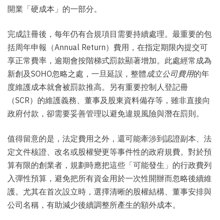
開業「硬成本」的一部分。
完成註冊後，每年仍有合規項目需要持續處理。最重要的包
括周年申報（Annual Return）費用，在指定期限內提交可
享正常費率，逾期會按階梯式罰款顯著增加。此處經常成為
新創及SOHO忽略之處，一旦延誤，整體
成立公司費用
的年
度維護成本就會被罰款推高。另有重要控制人登記冊
（SCR）的維護義務、董事及股東資料備存等，雖非直接向
政府付款，卻需要妥善管理以避免違規風險與潛在罰則。
值得留意的是，法定費用之外，還可能牽涉到認證副本、法
定文件核證、改名或股權變更等事件性的政府規費。對於預
算有限的創業者，規劃時應把這些「可能發生」的行政費列
入彈性預算，避免把所有資金用於一次性開辦而忽略後續維
護。尤其在首次設立時，選擇清晰的股權結構、董事安排與
公司名稱，有助減少後續調整所產生的額外成本。