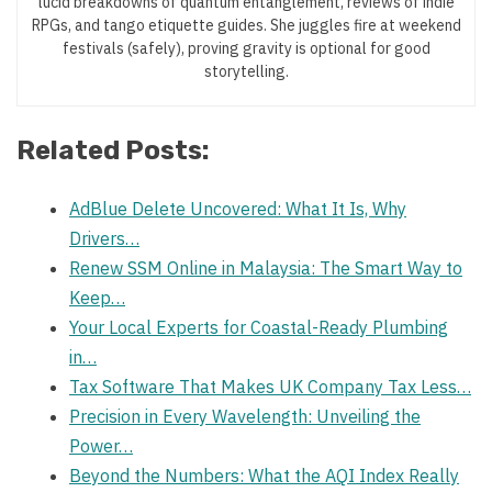
lucid breakdowns of quantum entanglement, reviews of indie
RPGs, and tango etiquette guides. She juggles fire at weekend
festivals (safely), proving gravity is optional for good
storytelling.
Related Posts:
AdBlue Delete Uncovered: What It Is, Why
Drivers…
Renew SSM Online in Malaysia: The Smart Way to
Keep…
Your Local Experts for Coastal-Ready Plumbing
in…
Tax Software That Makes UK Company Tax Less…
Precision in Every Wavelength: Unveiling the
Power…
Beyond the Numbers: What the AQI Index Really