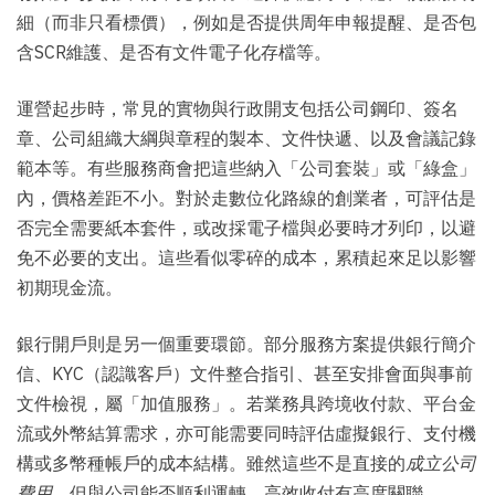
細（而非只看標價），例如是否提供周年申報提醒、是否包
含SCR維護、是否有文件電子化存檔等。
運營起步時，常見的實物與行政開支包括公司鋼印、簽名
章、公司組織大綱與章程的製本、文件快遞、以及會議記錄
範本等。有些服務商會把這些納入「公司套裝」或「綠盒」
內，價格差距不小。對於走數位化路線的創業者，可評估是
否完全需要紙本套件，或改採電子檔與必要時才列印，以避
免不必要的支出。這些看似零碎的成本，累積起來足以影響
初期現金流。
銀行開戶則是另一個重要環節。部分服務方案提供銀行簡介
信、KYC（認識客戶）文件整合指引、甚至安排會面與事前
文件檢視，屬「加值服務」。若業務具跨境收付款、平台金
流或外幣結算需求，亦可能需要同時評估虛擬銀行、支付機
構或多幣種帳戶的成本結構。雖然這些不是直接的
成立公司
費用
，但與公司能否順利運轉、高效收付有高度關聯。