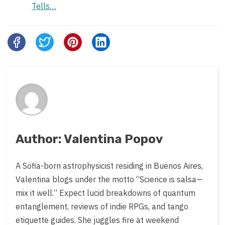
Tells…
Share
this
post
on:
Author: Valentina Popov
A Sofia-born astrophysicist residing in Buenos Aires,
Valentina blogs under the motto “Science is salsa—
mix it well.” Expect lucid breakdowns of quantum
entanglement, reviews of indie RPGs, and tango
etiquette guides. She juggles fire at weekend