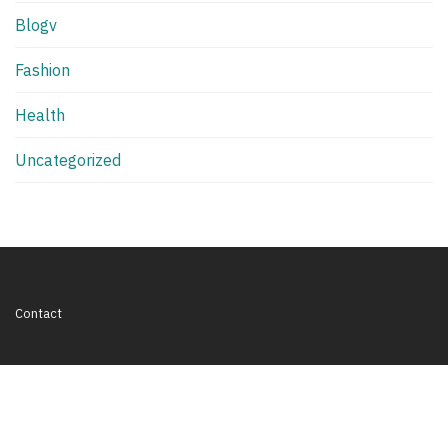
Blogv
Fashion
Health
Uncategorized
Contact
HyundaiAccen_t@outlook.com