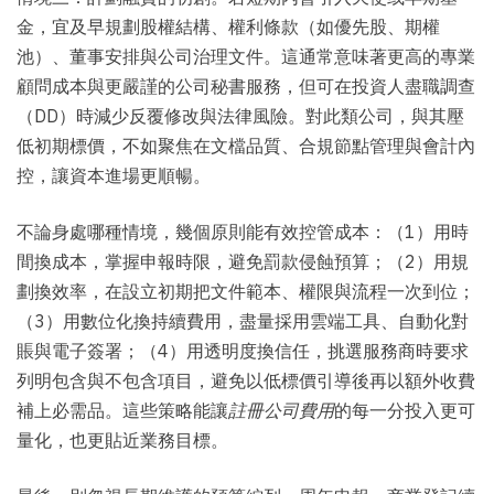
金，宜及早規劃股權結構、權利條款（如優先股、期權
池）、董事安排與公司治理文件。這通常意味著更高的專業
顧問成本與更嚴謹的公司秘書服務，但可在投資人盡職調查
（DD）時減少反覆修改與法律風險。對此類公司，與其壓
低初期標價，不如聚焦在文檔品質、合規節點管理與會計內
控，讓資本進場更順暢。
不論身處哪種情境，幾個原則能有效控管成本：（1）用時
間換成本，掌握申報時限，避免罰款侵蝕預算；（2）用規
劃換效率，在設立初期把文件範本、權限與流程一次到位；
（3）用數位化換持續費用，盡量採用雲端工具、自動化對
賬與電子簽署；（4）用透明度換信任，挑選服務商時要求
列明包含與不包含項目，避免以低標價引導後再以額外收費
補上必需品。這些策略能讓
註冊公司費用
的每一分投入更可
量化，也更貼近業務目標。