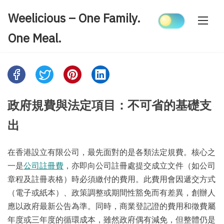
Skip
Weelicious – One Family.
to
content
One Meal.
Share
this
post
政府規費與法定項目：不可省的基礎支
on:
出
在香港設立有限公司，最先面對的是各類法定規費。核心之
一是
公司註冊費
，亦即向公司註冊處提交成立文件（如公司
章程及註冊表格）時必須繳付的費用。此費用會因遞交方式
（電子或紙本）、政策調整或期間性豁免而有差異，創辦人
應以政府最新公告為準。同時，商業登記證的費用和徵費屬
年度或三年度的循環成本，雖然政府偶有減免，但整體仍是