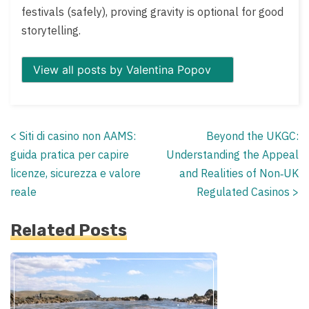
festivals (safely), proving gravity is optional for good
storytelling.
View all posts by Valentina Popov
<
Siti di casino non AAMS:
Beyond the UKGC:
Posts
guida pratica per capire
Understanding the Appeal
navigation
licenze, sicurezza e valore
and Realities of Non‑UK
reale
Regulated Casinos
>
Related Posts