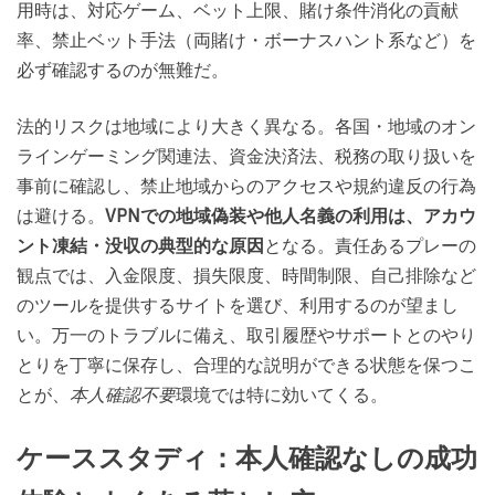
用時は、対応ゲーム、ベット上限、賭け条件消化の貢献
率、禁止ベット手法（両賭け・ボーナスハント系など）を
必ず確認するのが無難だ。
法的リスクは地域により大きく異なる。各国・地域のオン
ラインゲーミング関連法、資金決済法、税務の取り扱いを
事前に確認し、禁止地域からのアクセスや規約違反の行為
は避ける。
VPNでの地域偽装や他人名義の利用は、アカウ
ント凍結・没収の典型的な原因
となる。責任あるプレーの
観点では、入金限度、損失限度、時間制限、自己排除など
のツールを提供するサイトを選び、利用するのが望まし
い。万一のトラブルに備え、取引履歴やサポートとのやり
とりを丁寧に保存し、合理的な説明ができる状態を保つこ
とが、
本人確認不要
環境では特に効いてくる。
ケーススタディ：本人確認なしの成功