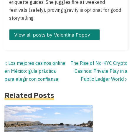
etiquette guides. She juggles fire at weekend
festivals (safely), proving gravity is optional for good
storytelling.
View all posts by Valentina Popov
<
Los mejores casinos online
The Rise of No-KYC Crypto
Posts
en México: guía práctica
Casinos: Private Play in a
navigation
para elegir con confianza
Public Ledger World
>
Related Posts