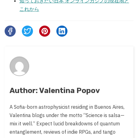
知っておきたい日本 オンラインカジノの現在地と
これから
Share
this
post
on:
Author: Valentina Popov
A Sofia-born astrophysicist residing in Buenos Aires,
Valentina blogs under the motto “Science is salsa—
mix it well.” Expect lucid breakdowns of quantum
entanglement, reviews of indie RPGs, and tango