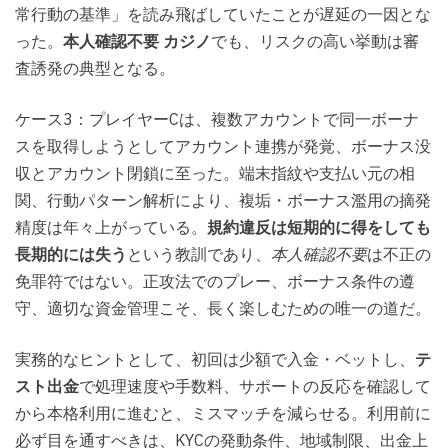
常行動の基準」を読み飛ばしていたことが遅延の一因とな
った。
本人確認不要 カジノ
でも、リスクの高い挙動は審
査誘発の典型となる。
ケース3：プレイヤーCは、複数アカウントで同一ボーナ
スを取得しようとしてアカウント連携が発覚、ボーナス没
収とアカウント閉鎖に至った。端末指紋や支払い元の相
関、行動パターン解析により、複垢・ボーナス濫用の摘発
精度は年々上がっている。
規約違反は短期的に得をしても
長期的には失う
という教訓であり、
本人確認不要
は不正の
免罪符ではない。正攻法でのプレー、ボーナス条件の遵
守、適切な資金管理こそ、長く楽しむための唯一の道だ。
実務的なヒントとして、初回は少額で入金・ベットし、
テ
スト出金
で処理速度や手数料、サポートの反応を確認して
から本格利用に進むと、ミスマッチを減らせる。利用前に
必ず目を通すべきは、KYCの発動条件、地域制限、出金上