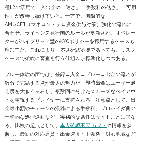
種L2の活用で、入出金の「速さ」「手数料の低さ」「可用
性」が改善し続けている。一方で、国際的な
AML/CFT（マネロン・テロ資金供与対策）強化の流れに
合わせ、ライセンス発行国のルールが更新され、オペレー
ターがハイブリッド型のKYCポリシーを採用するケースも
増加中だ。これにより、
本人確認不要
であっても、リスク
ベースで柔軟に審査を行う仕組みが標準化しつつある。
プレー体験の面では、登録→入金→プレー→出金の流れが
数分で完結する点が最大の魅力だ。
即時出金
はユーザー満
足度を大きく左右し、複数回に分けたスムーズなペイアウ
トを重視するプレイヤーに支持される。注意点として、出
金最小額やチェーンの混雑による手数料、プロバイダ側の
一時的な処理遅延など、実務的な条件はサイトごとに異な
る。比較の起点として、
本人確認不要 カジノ
の情報を参
照し、最新の対応通貨・出金速度・手数料・対応地域など