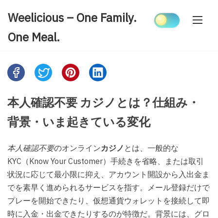
Skip
Weelicious – One Family.
to
content
One Meal.
Share
this
post
本人確認不要 カジノとは？仕組み・
on:
背景・いま起きている変化
本人確認不要
のオンライン
カジノ
とは、一般的な
KYC（Know Your Customer）手続きを省略、または取引
状況に応じて最小限に抑え、アカウント開設から入出金ま
でを素早く進められるサービスを指す。メール登録だけで
プレーを開始できたり、仮想通貨ウォレットを接続して即
時に入金・出金できたりするのが特徴だ。背景には、グロ