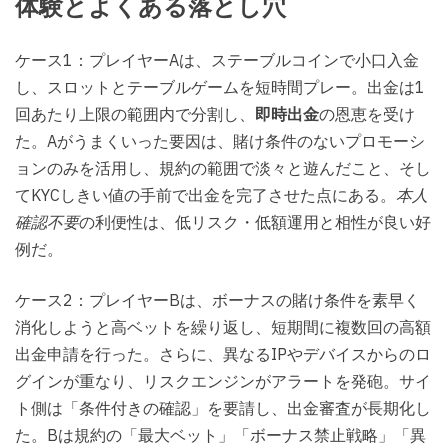
体験とよくある落とし穴
ケース1：プレイヤーAは、ステーブルコインで小口入金
し、スロットとテーブルゲームを短時間プレー。出金は1
回あたり上限の範囲内で分割し、
即時出金
の恩恵を受け
た。Aがうまくいった要因は、賭け条件のないプロモーシ
ョンのみを活用し、規約の範囲で淡々と遊んだこと、そし
てKYCしきい値の手前で出金を完了させた点にある。
本人
確認不要
の利便性は、低リスク・低額運用と相性が良い好
例だ。
ケース2：プレイヤーBは、ボーナスの賭け条件を素早く
消化しようと高ベットを繰り返し、短期間に複数回の高額
出金申請を行った。さらに、異なるIPやデバイスからのロ
グインが重なり、リスクエンジンがアラートを発砲。サイ
ト側は「条件付きの確認」を要請し、出金審査が長期化し
た。Bは規約の「最大ベット」「ボーナス禁止戦略」「異