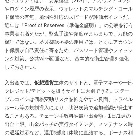
セキュリティは、二要素認証（2FA）、アカウントロック
やログイン履歴の表示、ウォレットのマルチシグ・コール
ド保管の有無、脆弱性対応のスピードが評価ポイントだ。
近年は「Proof of Reserves（準備金証明）」の公表を行う
事業者も増えたが、監査手法や頻度がまちまちで、万能の
保証ではない。
本人確認不要
の運用では、とくにアカウン
ト保護が自己責任に寄るため、パスワード管理やフィッシ
ング対策、公共Wi-Fi回避など、基本的な衛生管理を強化
しておきたい。
入出金では、
仮想通貨
主体のサイトと、電子マネーや一部
クレジット/デビットを扱うサイトに大別できる。ステー
ブルコインは価格変動リスクを抑えやすい反面、トラベル
ルール等の規制導入により、状況次第で追加確認が発生す
ることもある。チェーン手数料や最小出金額、1日/1週の
出金上限、出金バッチの実行タイミング、メンテナンス時
の遅延対応など、運用細則は体験に直結する。ボーナス利