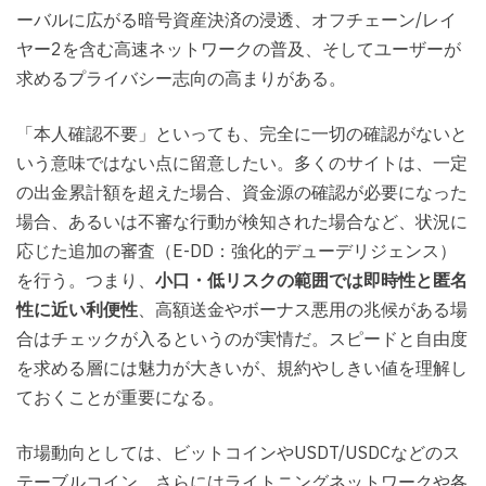
ーバルに広がる暗号資産決済の浸透、オフチェーン/レイ
ヤー2を含む高速ネットワークの普及、そしてユーザーが
求めるプライバシー志向の高まりがある。
「本人確認不要」といっても、完全に一切の確認がないと
いう意味ではない点に留意したい。多くのサイトは、一定
の出金累計額を超えた場合、資金源の確認が必要になった
場合、あるいは不審な行動が検知された場合など、状況に
応じた追加の審査（E-DD：強化的デューデリジェンス）
を行う。つまり、
小口・低リスクの範囲では即時性と匿名
性に近い利便性
、高額送金やボーナス悪用の兆候がある場
合はチェックが入るというのが実情だ。スピードと自由度
を求める層には魅力が大きいが、規約やしきい値を理解し
ておくことが重要になる。
市場動向としては、ビットコインやUSDT/USDCなどのス
テーブルコイン、さらにはライトニングネットワークや各