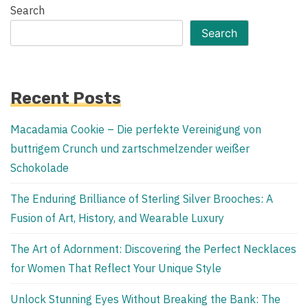
Search
Search
Recent Posts
Macadamia Cookie – Die perfekte Vereinigung von
buttrigem Crunch und zartschmelzender weißer
Schokolade
The Enduring Brilliance of Sterling Silver Brooches: A
Fusion of Art, History, and Wearable Luxury
The Art of Adornment: Discovering the Perfect Necklaces
for Women That Reflect Your Unique Style
Unlock Stunning Eyes Without Breaking the Bank: The