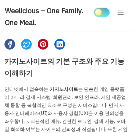
Skip
Weelicious – One Family.
to
content
One Meal.
Share
this
post
카지노사이트의 기본 구조와 주요 기능
on:
이해하기
인터넷에서 접속하는
카지노사이트
는 단순한 게임 플랫폼
이 아니라 결제 시스템, 회원관리, 보안 인프라, 게임 제공업
체 통합 등 복합적인 요소로 구성된 서비스입니다. 먼저 사
용자 인터페이스(UI)와 사용자 경험(UX)은 이용 편의성을
좌우합니다. 직관적인 메뉴, 간편한 로그인, 검색 기능, 모바
일 최적화 여부는 사이트의 신뢰성과 직결됩니다. 또한 게임