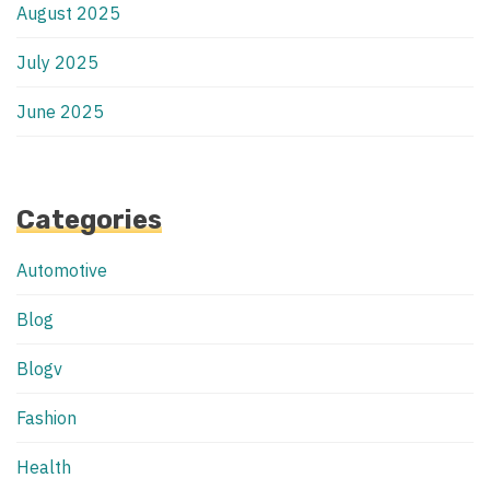
August 2025
July 2025
June 2025
Categories
Automotive
Blog
Blogv
Fashion
Health