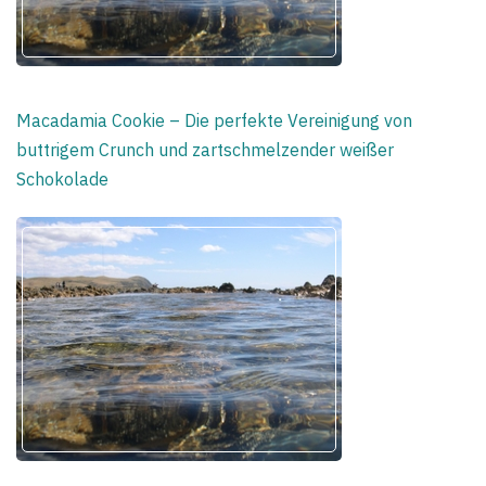
Macadamia Cookie – Die perfekte Vereinigung von
buttrigem Crunch und zartschmelzender weißer
Schokolade