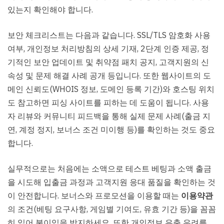
있는지 확인해야 합니다.
보안 체크리스트는 다음과 같습니다. SSL/TLS 암호화 사용
여부, 개인정보 처리방침의 상세 기재, 2단계 인증 제공, 정
기적인 보안 업데이트 및 취약점 패치 공지, 고객지원의 신
속성 및 문제 해결 사례 공개 등입니다. 또한 웹사이트의 도
메인 신뢰도(WHOIS 정보, 도메인 등록 기간)와 호스팅 위치
도 참고하면 피싱 사이트를 피하는 데 도움이 됩니다. 사용
자 리뷰와 커뮤니티 피드백을 통해 실제 문제 사례(출금 지
연, 계정 정지, 보너스 조건 미이행 등)를 확인하는 것도 중요
합니다.
실무적으로는 처음에는 소액으로 테스트 베팅과 소액 출금
을 시도해 입출금 과정과 고객지원 응대 품질을 확인하는 것
이 안전합니다. 보너스와 프로모션을 이용할 때는
이용약관
의 조건(베팅 요구사항, 게임별 기여도, 유효 기간 등)을 꼼꼼
히 읽어 불이익을 방지하세요. 또한 개인정보 유출 우려를