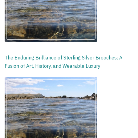
The Enduring Brilliance of Sterling Silver Brooches: A
Fusion of Art, History, and Wearable Luxury