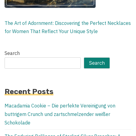
The Art of Adornment: Discovering the Perfect Necklaces
for Women That Reflect Your Unique Style
Search
Search
Recent Posts
Macadamia Cookie – Die perfekte Vereinigung von
buttrigem Crunch und zartschmelzender weißer
Schokolade