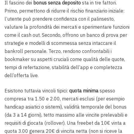
Il fascino dei
bonus senza deposito
sta in tre fattori.
Primo, permettono di ridurre il rischio finanziario iniziale:
l’utente può prendere confidenza con il palinsesto,
valutare la profondità dei mercati e sperimentare funzioni
come il cash out. Secondo, offrono un banco di prova per
strategie e modelli di scommessa senza intaccare il
bankroll personale. Terzo, rendono confrontabili i
bookmaker su aspetti cruciali come qualità delle quote,
tempi di refertazione, stabilità dell’app e completezza
dell’offerta live.
Esistono tuttavia vincoli tipici:
quota minima
spesso
compresa tra 1.50 e 2.00, mercati esclusi (per esempio
handicap asiatici o sistemi), validità temporale del bonus
(da 3 a 14 giorni), tetto massimo alle vincite prelevabili e
requisiti di giocata (rollover). Una freebet da 10€ vinta a
quota 3.00 genera 20€ di vincita netta (non si riceve la