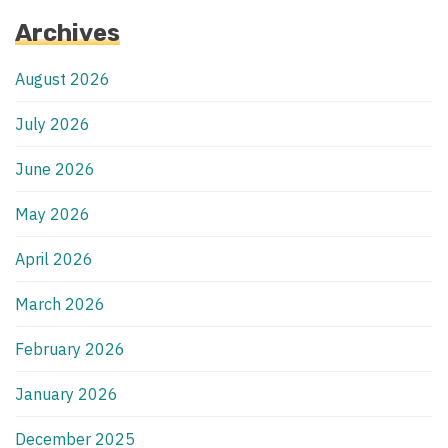
Archives
August 2026
July 2026
June 2026
May 2026
April 2026
March 2026
February 2026
January 2026
December 2025