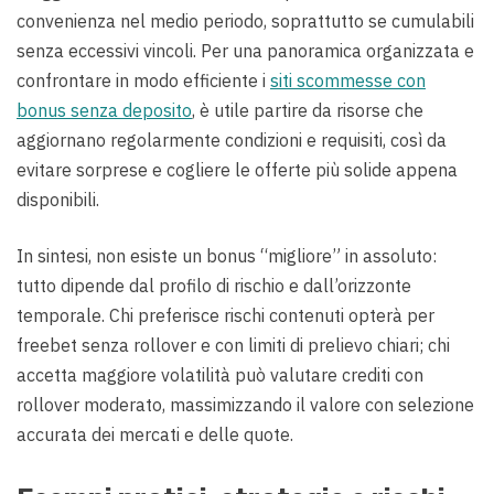
convenienza nel medio periodo, soprattutto se cumulabili
senza eccessivi vincoli. Per una panoramica organizzata e
confrontare in modo efficiente i
siti scommesse con
bonus senza deposito
, è utile partire da risorse che
aggiornano regolarmente condizioni e requisiti, così da
evitare sorprese e cogliere le offerte più solide appena
disponibili.
In sintesi, non esiste un bonus “migliore” in assoluto:
tutto dipende dal profilo di rischio e dall’orizzonte
temporale. Chi preferisce rischi contenuti opterà per
freebet senza rollover e con limiti di prelievo chiari; chi
accetta maggiore volatilità può valutare crediti con
rollover moderato, massimizzando il valore con selezione
accurata dei mercati e delle quote.