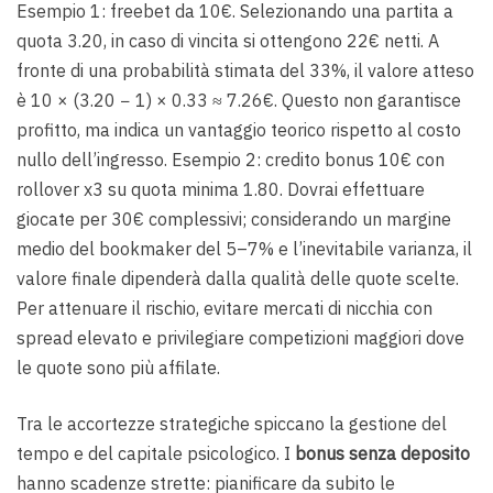
Esempio 1: freebet da 10€. Selezionando una partita a
quota 3.20, in caso di vincita si ottengono 22€ netti. A
fronte di una probabilità stimata del 33%, il valore atteso
è 10 × (3.20 − 1) × 0.33 ≈ 7.26€. Questo non garantisce
profitto, ma indica un vantaggio teorico rispetto al costo
nullo dell’ingresso. Esempio 2: credito bonus 10€ con
rollover x3 su quota minima 1.80. Dovrai effettuare
giocate per 30€ complessivi; considerando un margine
medio del bookmaker del 5–7% e l’inevitabile varianza, il
valore finale dipenderà dalla qualità delle quote scelte.
Per attenuare il rischio, evitare mercati di nicchia con
spread elevato e privilegiare competizioni maggiori dove
le quote sono più affilate.
Tra le accortezze strategiche spiccano la gestione del
tempo e del capitale psicologico. I
bonus senza deposito
hanno scadenze strette: pianificare da subito le