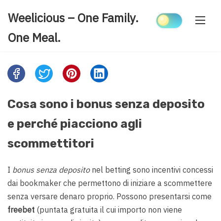
Skip
Weelicious – One Family.
to
content
One Meal.
Share
this
post
Cosa sono i bonus senza deposito
on:
e perché piacciono agli
scommettitori
I
bonus senza deposito
nel betting sono incentivi concessi
dai bookmaker che permettono di iniziare a scommettere
senza versare denaro proprio. Possono presentarsi come
freebet
(puntata gratuita il cui importo non viene