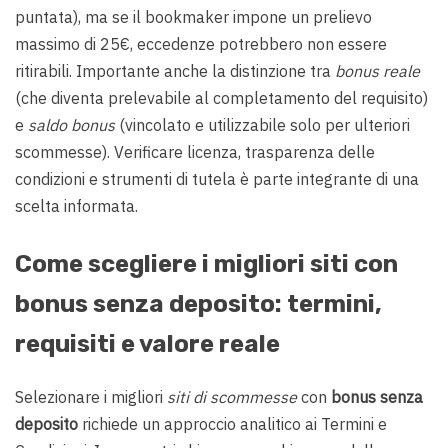
puntata), ma se il bookmaker impone un prelievo
massimo di 25€, eccedenze potrebbero non essere
ritirabili. Importante anche la distinzione tra
bonus reale
(che diventa prelevabile al completamento del requisito)
e
saldo bonus
(vincolato e utilizzabile solo per ulteriori
scommesse). Verificare licenza, trasparenza delle
condizioni e strumenti di tutela è parte integrante di una
scelta informata.
Come scegliere i migliori siti con
bonus senza deposito: termini,
requisiti e valore reale
Selezionare i migliori
siti di scommesse
con
bonus senza
deposito
richiede un approccio analitico ai Termini e