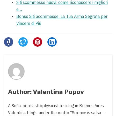
Siti scommesse nuovi: come riconoscere i migliori
e…
Bonus Siti Scommesse: La Tua Arma Segreta per
Vincere di Più
Share
this
post
on:
Author: Valentina Popov
A Sofia-born astrophysicist residing in Buenos Aires,
Valentina blogs under the motto “Science is salsa—