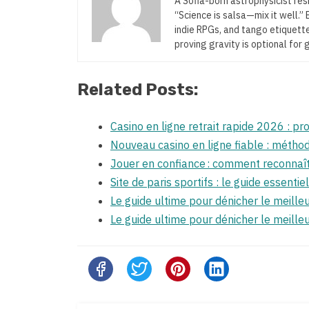
A Sofia-born astrophysicist res
“Science is salsa—mix it well.
indie RPGs, and tango etiquette
proving gravity is optional for 
Related Posts:
Casino en ligne retrait rapide 2026 : 
Nouveau casino en ligne fiable : méth
Jouer en confiance : comment reconnaî
Site de paris sportifs : le guide essenti
Le guide ultime pour dénicher le meille
Le guide ultime pour dénicher le meille
Share
this
post