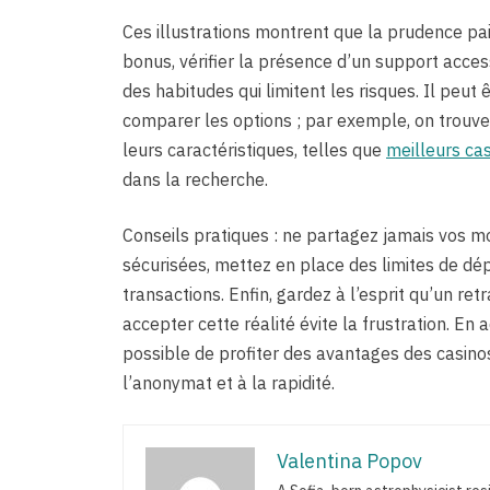
Ces illustrations montrent que la prudence paie
bonus, vérifier la présence d’un support acces
des habitudes qui limitent les risques. Il peut 
comparer les options ; par exemple, on trouve
leurs caractéristiques, telles que
meilleurs cas
dans la recherche.
Conseils pratiques : ne partagez jamais vos mo
sécurisées, mettez en place des limites de dé
transactions. Enfin, gardez à l’esprit qu’un ret
accepter cette réalité évite la frustration. E
possible de profiter des avantages des casinos 
l’anonymat et à la rapidité.
Valentina Popov