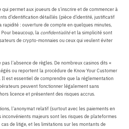
 qui permet aux joueurs de s’inscrire et de commencer à
’identification détaillés (pièce d’identité, justificatif
 la rapidité : ouverture de compte en quelques minutes,
s. Pour beaucoup, la
confidentialité
et la simplicité sont
sateurs de crypto-monnaies ou ceux qui veulent éviter
ie pas l’absence de règles. De nombreux casinos dits «
allégés ou reportent la procédure de Know Your Customer
 Il est essentiel de comprendre que la réglementation
s opérateurs peuvent fonctionner légalement sans
t hors licence et présentent des risques accrus.
tions, l’anonymat relatif (surtout avec les paiements en
Les inconvénients majeurs sont les risques de plateformes
cas de litige, et les limitations sur les montants de