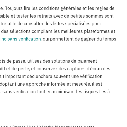
. Toujours lire les conditions générales et les règles de
sible et tester les retraits avec de petites sommes sont
être utile de consulter des listes spécialisées pour
 des sélections compilant les meilleures plateformes et
ino sans verification
, qui permettent de gagner du temps
ts de passe, utilisez des solutions de paiement
pôt et de perte, et conservez des captures d’écran des
rait important déclenchera souvent une vérification :
n adoptant une approche informée et mesurée, il est
sans vérification tout en minimisant les risques liés à