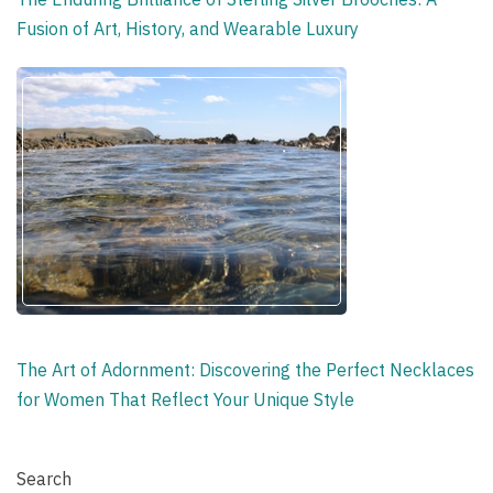
Fusion of Art, History, and Wearable Luxury
The Art of Adornment: Discovering the Perfect Necklaces
for Women That Reflect Your Unique Style
Search