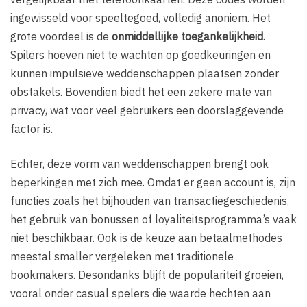
ingewisseld voor speeltegoed, volledig anoniem. Het
grote voordeel is de
onmiddellijke toegankelijkheid
.
Spilers hoeven niet te wachten op goedkeuringen en
kunnen impulsieve weddenschappen plaatsen zonder
obstakels. Bovendien biedt het een zekere mate van
privacy, wat voor veel gebruikers een doorslaggevende
factor is.
Echter, deze vorm van weddenschappen brengt ook
beperkingen met zich mee. Omdat er geen account is, zijn
functies zoals het bijhouden van transactiegeschiedenis,
het gebruik van bonussen of loyaliteitsprogramma’s vaak
niet beschikbaar. Ook is de keuze aan betaalmethodes
meestal smaller vergeleken met traditionele
bookmakers. Desondanks blijft de populariteit groeien,
vooral onder casual spelers die waarde hechten aan