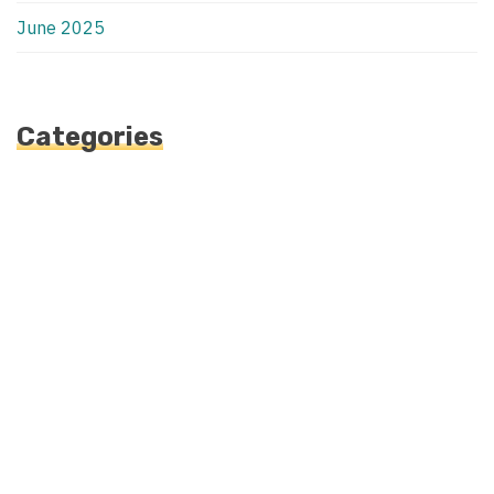
June 2025
Categories
Automotive
Blog
Blogv
Fashion
Health
Uncategorized