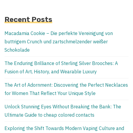
Recent Posts
Macadamia Cookie – Die perfekte Vereinigung von
buttrigem Crunch und zartschmelzender weißer
Schokolade
The Enduring Brilliance of Sterling Silver Brooches: A
Fusion of Art, History, and Wearable Luxury
The Art of Adornment: Discovering the Perfect Necklaces
for Women That Reflect Your Unique Style
Unlock Stunning Eyes Without Breaking the Bank: The
Ultimate Guide to cheap colored contacts
Exploring the Shift Towards Modern Vaping Culture and