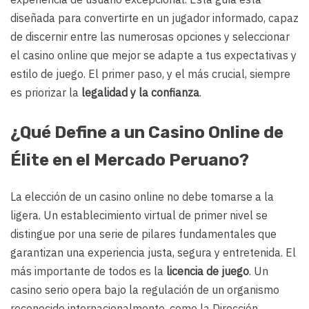
diseñada para convertirte en un jugador informado, capaz
de discernir entre las numerosas opciones y seleccionar
el casino online que mejor se adapte a tus expectativas y
estilo de juego. El primer paso, y el más crucial, siempre
es priorizar la
legalidad y la confianza
.
¿Qué Define a un Casino Online de
Élite en el Mercado Peruano?
La elección de un casino online no debe tomarse a la
ligera. Un establecimiento virtual de primer nivel se
distingue por una serie de pilares fundamentales que
garantizan una experiencia justa, segura y entretenida. El
más importante de todos es la
licencia de juego
. Un
casino serio opera bajo la regulación de un organismo
reconocido internacionalmente, como la Dirección