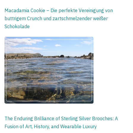
Macadamia Cookie – Die perfekte Vereinigung von
buttrigem Crunch und zartschmelzender weißer
Schokolade
The Enduring Brilliance of Sterling Silver Brooches: A
Fusion of Art, History, and Wearable Luxury