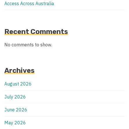
Access Across Australia
Recent Comments
No comments to show.
Archives
August 2026
July 2026
June 2026
May 2026