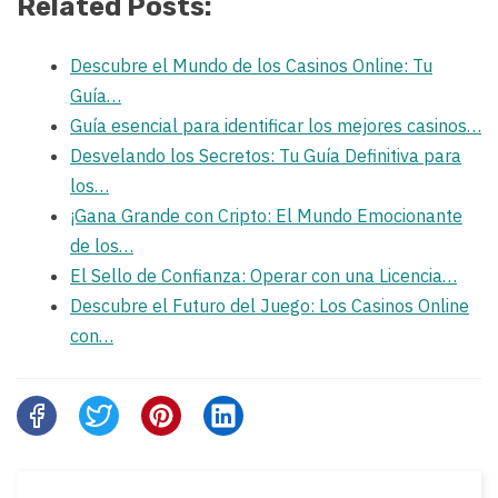
Related Posts:
Descubre el Mundo de los Casinos Online: Tu
Guía…
Guía esencial para identificar los mejores casinos…
Desvelando los Secretos: Tu Guía Definitiva para
los…
¡Gana Grande con Cripto: El Mundo Emocionante
de los…
El Sello de Confianza: Operar con una Licencia…
Descubre el Futuro del Juego: Los Casinos Online
con…
Share
this
post