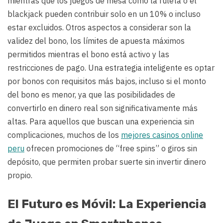
mientras que los juegos de mesa como la ruleta o el
blackjack pueden contribuir solo en un 10% o incluso
estar excluidos. Otros aspectos a considerar son la
validez del bono, los límites de apuesta máximos
permitidos mientras el bono está activo y las
restricciones de pago. Una estrategia inteligente es optar
por bonos con requisitos más bajos, incluso si el monto
del bono es menor, ya que las posibilidades de
convertirlo en dinero real son significativamente más
altas. Para aquellos que buscan una experiencia sin
complicaciones, muchos de los
mejores casinos online
peru
ofrecen promociones de “free spins” o giros sin
depósito, que permiten probar suerte sin invertir dinero
propio.
El Futuro es Móvil: La Experiencia