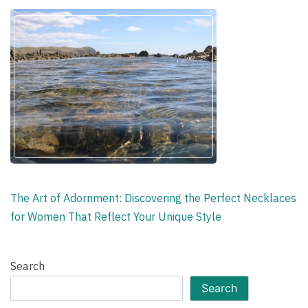
The Art of Adornment: Discovering the Perfect Necklaces
for Women That Reflect Your Unique Style
Search
Search