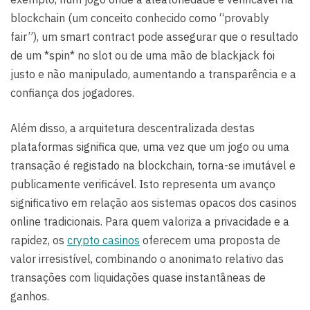
blockchain (um conceito conhecido como “provably
fair”), um smart contract pode assegurar que o resultado
de um *spin* no slot ou de uma mão de blackjack foi
justo e não manipulado, aumentando a transparência e a
confiança dos jogadores.
Além disso, a arquitetura descentralizada destas
plataformas significa que, uma vez que um jogo ou uma
transação é registado na blockchain, torna-se imutável e
publicamente verificável. Isto representa um avanço
significativo em relação aos sistemas opacos dos casinos
online tradicionais. Para quem valoriza a privacidade e a
rapidez, os
crypto casinos
oferecem uma proposta de
valor irresistível, combinando o anonimato relativo das
transações com liquidações quase instantâneas de
ganhos.