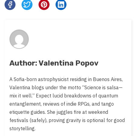
Share
this
post
on:
Author: Valentina Popov
A Sofia-born astrophysicist residing in Buenos Aires,
Valentina blogs under the motto “Science is salsa—
mix it well.” Expect lucid breakdowns of quantum
entanglement, reviews of indie RPGs, and tango
etiquette guides. She juggles fire at weekend
festivals (safely), proving gravity is optional for good
storytelling.