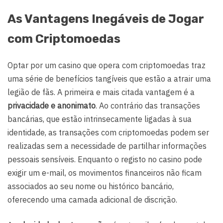
As Vantagens Inegáveis de Jogar
com Criptomoedas
Optar por um casino que opera com criptomoedas traz
uma série de benefícios tangíveis que estão a atrair uma
legião de fãs. A primeira e mais citada vantagem é a
privacidade e anonimato
. Ao contrário das transações
bancárias, que estão intrinsecamente ligadas à sua
identidade, as transações com criptomoedas podem ser
realizadas sem a necessidade de partilhar informações
pessoais sensíveis. Enquanto o registo no casino pode
exigir um e-mail, os movimentos financeiros não ficam
associados ao seu nome ou histórico bancário,
oferecendo uma camada adicional de discrição.