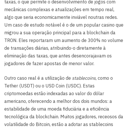
taxas, o que permite o desenvolvimento de jogos com
mecânicas complexas e atualizações em tempo real,
algo que seria economicamente inviável noutras redes.
Um caso de estudo notável é o de um popular casino que
migrou a sua operação principal para a blockchain da
TRON. Eles reportaram um aumento de 300% no volume
de transações diárias, atribuindo-o diretamente à
eliminação das taxas, que antes desencorajavam os
jogadores de fazer apostas de menor valor.
Outro caso real é a utilização de
stablecoins
, como o
Tether (USDT) ou o USD Coin (USDC). Estas
criptomoedas estão indexadas ao valor do dólar
americano, oferecendo a melhor dos dois mundos: a
estabilidade de uma moeda fiduciária e a eficiência
tecnológica da blockchain. Muitos jogadores, receosos da
volatilidade do Bitcoin, estão a adotar as stablecoins