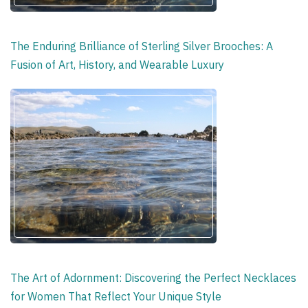
The Enduring Brilliance of Sterling Silver Brooches: A
Fusion of Art, History, and Wearable Luxury
The Art of Adornment: Discovering the Perfect Necklaces
for Women That Reflect Your Unique Style