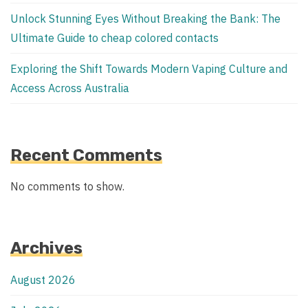
Unlock Stunning Eyes Without Breaking the Bank: The
Ultimate Guide to cheap colored contacts
Exploring the Shift Towards Modern Vaping Culture and
Access Across Australia
Recent Comments
No comments to show.
Archives
August 2026