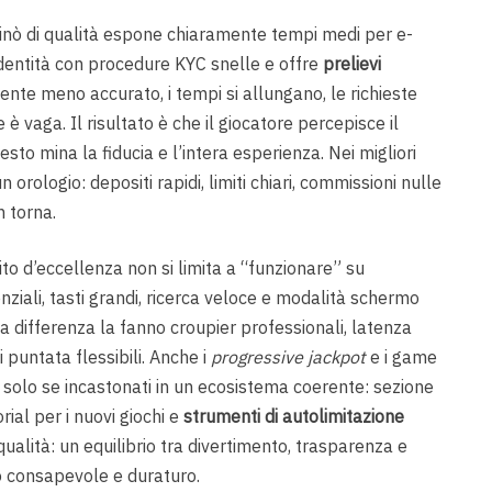
sinò di qualità espone chiaramente tempi medi per e-
’identità con procedure KYC snelle e offre
prelievi
biente meno accurato, i tempi si allungano, le richieste
 vaga. Il risultato è che il giocatore percepisce il
o mina la fiducia e l’intera esperienza. Nei migliori
 orologio: depositi rapidi, limiti chiari, commissioni nulle
 torna.
sito d’eccellenza non si limita a “funzionare” su
ziali, tasti grandi, ricerca veloce e modalità schermo
, la differenza la fanno croupier professionali, latenza
di puntata flessibili. Anche i
progressive jackpot
e i game
a solo se incastonati in un ecosistema coerente: sezione
ial per i nuovi giochi e
strumenti di autolimitazione
alità: un equilibrio tra divertimento, trasparenza e
to consapevole e duraturo.