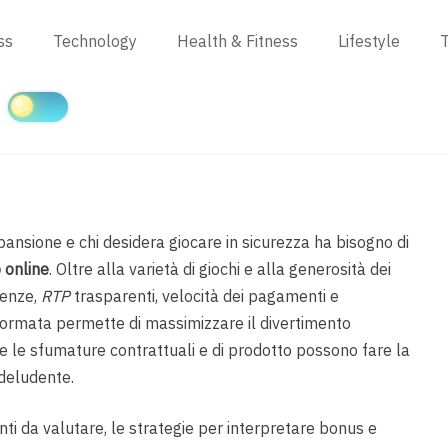
ss
Technology
Health & Fitness
Lifestyle
T
spansione e chi desidera giocare in sicurezza ha bisogno di
o online
. Oltre alla varietà di giochi e alla generosità dei
cenze,
RTP
trasparenti, velocità dei pagamenti e
nformata permette di massimizzare il divertimento
ove le sfumature contrattuali e di prodotto possono fare la
 deludente.
ti da valutare, le strategie per interpretare bonus e