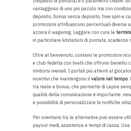
(requisito di puntata) è il parametro chiave:
vantaggioso di uno più piccolo ma con condizion
deposito, bonus senza deposito, free spin e ca
promozioni attribuiscono percentuali diverse a sl
azzera il wagering. Leggere con cura le
termini
in particolare limitazioni di puntata, scadenze r
Oltre al benvenuto, contano le promozioni ricor
e club fedeltà con livelli che offrono benefici
rimborsi mensili. I portali più attenti al gio
incentivi che mantengono il
valore nel tempo
.
tra reale e bonus, che permette di capire semp
qualità della comunicazione è importante: news
e possibilità di personalizzare le notifiche rid
Per orientarsi tra le alternative può essere uti
payout medi, assistenza e tempi di cassa. Una r