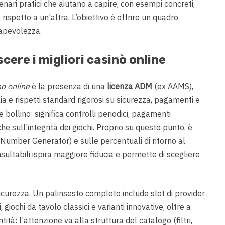
enari pratici che aiutano a capire, con esempi concreti,
spetto a un’altra. L’obiettivo è offrire un quadro
apevolezza.
scere i migliori casinò online
no online
è la presenza di una
licenza ADM
(ex AAMS),
ia e rispetti standard rigorosi su sicurezza, pagamenti e
 bollino: significa controlli periodici, pagamenti
che sull’integrità dei giochi. Proprio su questo punto, è
umber Generator) e sulle percentuali di ritorno al
nsultabili ispira maggiore fiducia e permette di scegliere
sicurezza. Un palinsesto completo include slot di provider
i, giochi da tavolo classici e varianti innovative, oltre a
ità: l’attenzione va alla struttura del catalogo (filtri,