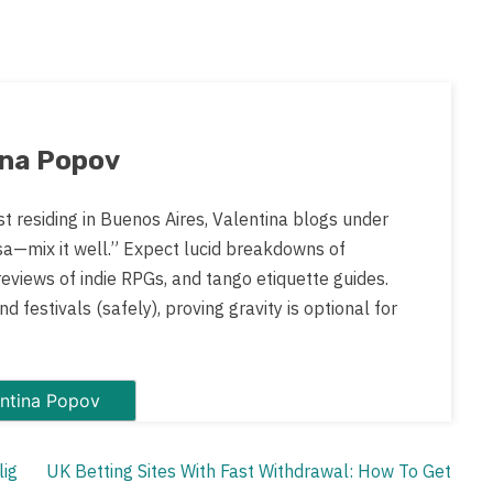
ina Popov
st residing in Buenos Aires, Valentina blogs under
sa—mix it well.” Expect lucid breakdowns of
views of indie RPGs, and tango etiquette guides.
d festivals (safely), proving gravity is optional for
 posts by Valentina Popov
lig
UK Betting Sites With Fast Withdrawal: How To Get