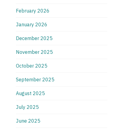
February 2026
January 2026
December 2025
November 2025
October 2025
September 2025
August 2025
July 2025
June 2025