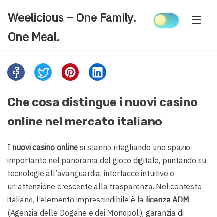
Skip
Weelicious – One Family.
to
content
One Meal.
Share
this
post
Che cosa distingue i nuovi casino
on:
online nel mercato italiano
I
nuovi casino online
si stanno ritagliando uno spazio
importante nel panorama del gioco digitale, puntando su
tecnologie all’avanguardia, interfacce intuitive e
un’attenzione crescente alla trasparenza. Nel contesto
italiano, l’elemento imprescindibile è la
licenza ADM
(Agenzia delle Dogane e dei Monopoli), garanzia di