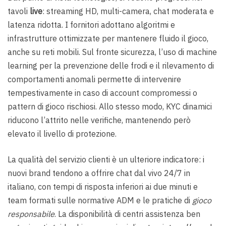
tavoli
live
: streaming HD, multi-camera, chat moderata e
latenza ridotta. I fornitori adottano algoritmi e
infrastrutture ottimizzate per mantenere fluido il gioco,
anche su reti mobili. Sul fronte sicurezza, l’uso di machine
learning per la prevenzione delle frodi e il rilevamento di
comportamenti anomali permette di intervenire
tempestivamente in caso di account compromessi o
pattern di gioco rischiosi. Allo stesso modo, KYC dinamici
riducono l’attrito nelle verifiche, mantenendo però
elevato il livello di protezione.
La qualità del servizio clienti è un ulteriore indicatore: i
nuovi brand tendono a offrire chat dal vivo 24/7 in
italiano, con tempi di risposta inferiori ai due minuti e
team formati sulle normative ADM e le pratiche di
gioco
responsabile
. La disponibilità di centri assistenza ben