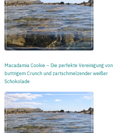
Macadamia Cookie – Die perfekte Vereinigung von
buttrigem Crunch und zartschmelzender weißer
Schokolade