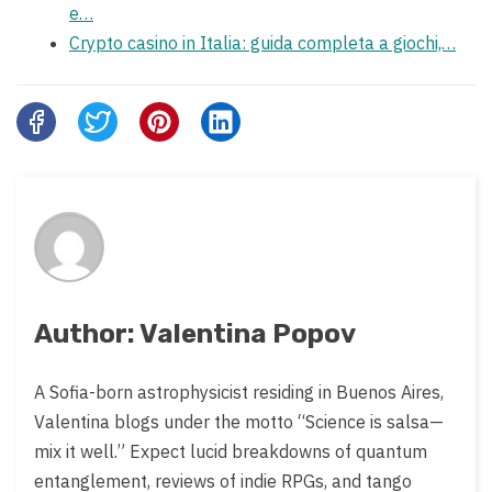
e…
Crypto casino in Italia: guida completa a giochi,…
Share
this
post
on:
Author: Valentina Popov
A Sofia-born astrophysicist residing in Buenos Aires,
Valentina blogs under the motto “Science is salsa—
mix it well.” Expect lucid breakdowns of quantum
entanglement, reviews of indie RPGs, and tango