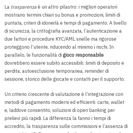
La
trasparenza
è un altro pilastro: i migliori operatori
mostrano termini chiari su bonus e promozioni, limiti di
puntata, criteri di idoneità e tempi di pagamento. A livello
di sicurezza, la crittografia avanzata, l’autenticazione a
due fattori e procedure KYC/AML snelle ma rigorose
proteggono l’utente, riducendo al minimo i rischi. In
parallelo, le funzionalità di
gioco responsabile
dovrebbero essere subito accessibili: limiti di deposito e
perdita, autoesclusione temporanea, reminder di
sessione, storico delle giocate e contatti per il supporto.
Un criterio crescente di valutazione è l’integrazione con
metodi di pagamento moderni ed efficienti: carte, wallet
e, laddove consentito, soluzioni di open banking per
prelievi più rapidi. La differenza la fanno i tempi di
accredito, la trasparenza sulle commissioni e l’assenza di