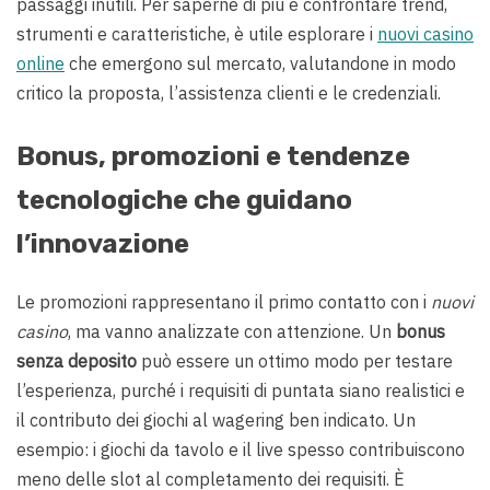
passaggi inutili. Per saperne di più e confrontare trend,
strumenti e caratteristiche, è utile esplorare i
nuovi casino
online
che emergono sul mercato, valutandone in modo
critico la proposta, l’assistenza clienti e le credenziali.
Bonus, promozioni e tendenze
tecnologiche che guidano
l’innovazione
Le promozioni rappresentano il primo contatto con i
nuovi
casino
, ma vanno analizzate con attenzione. Un
bonus
senza deposito
può essere un ottimo modo per testare
l’esperienza, purché i requisiti di puntata siano realistici e
il contributo dei giochi al wagering ben indicato. Un
esempio: i giochi da tavolo e il live spesso contribuiscono
meno delle slot al completamento dei requisiti. È