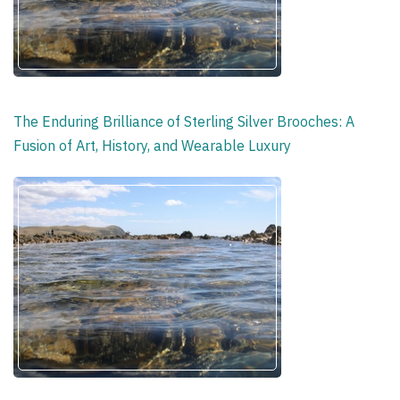
The Enduring Brilliance of Sterling Silver Brooches: A
Fusion of Art, History, and Wearable Luxury