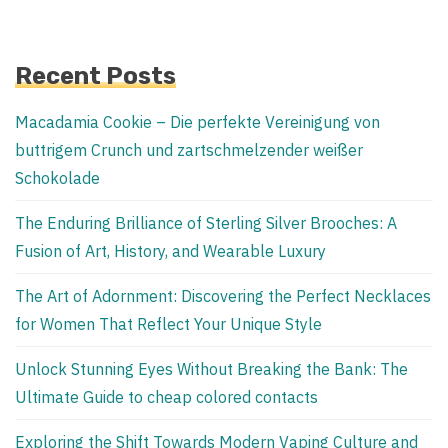
Recent Posts
Macadamia Cookie – Die perfekte Vereinigung von
buttrigem Crunch und zartschmelzender weißer
Schokolade
The Enduring Brilliance of Sterling Silver Brooches: A
Fusion of Art, History, and Wearable Luxury
The Art of Adornment: Discovering the Perfect Necklaces
for Women That Reflect Your Unique Style
Unlock Stunning Eyes Without Breaking the Bank: The
Ultimate Guide to cheap colored contacts
Exploring the Shift Towards Modern Vaping Culture and