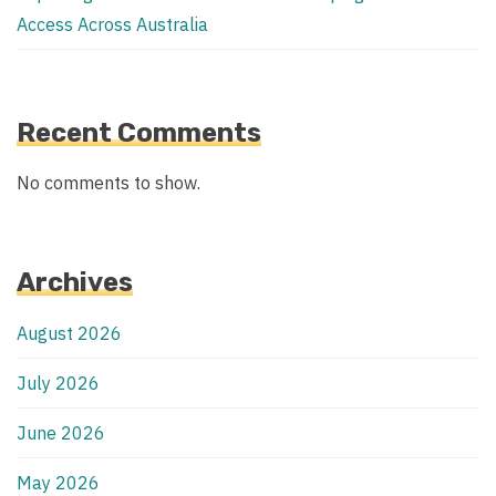
Access Across Australia
Recent Comments
No comments to show.
Archives
August 2026
July 2026
June 2026
May 2026