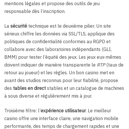
mentions légales et propose des outils de jeu
responsable dès l’inscription.
La
sécurité
technique est le deuxième pilier. Un site
sérieux chiffre les données via SSL/TLS, applique des
politiques de confidentialité conformes au RGPD et
collabore avec des laboratoires indépendants (GLI,
BMM) pour tester l’équité des jeux. Les jeux eux-mêmes
doivent indiquer de manière transparente le
RTP
(taux de
retour au joueur) et les règles. Un bon casino met en
avant des studios reconnus pour leur fiabilité, propose
des
tables en direct
stables et un catalogue de machines
à sous diverse et régulièrement mis à jour.
Troisième filtre: l’
expérience utilisateur
. Le meilleur
casino offre une interface claire, une navigation mobile
performante, des temps de chargement rapides et une