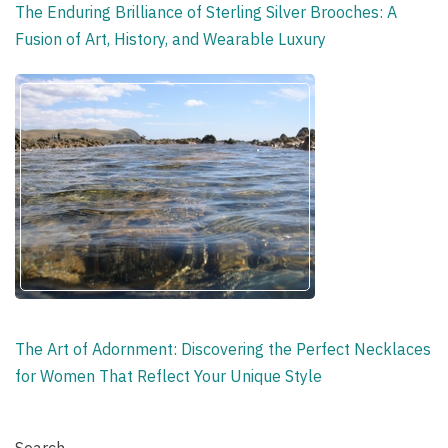
The Enduring Brilliance of Sterling Silver Brooches: A
Fusion of Art, History, and Wearable Luxury
The Art of Adornment: Discovering the Perfect Necklaces
for Women That Reflect Your Unique Style