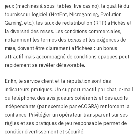
jeux (machines à sous, tables, live casino), la qualité du
fournisseur logiciel (NetEnt, Microgaming, Evolution
Gaming, etc.), les taux de redistribution (RTP) affichés et
la diversité des mises. Les conditions commerciales,
notamment les termes des
bonus
et les exigences de
mise, doivent être clairement affichées : un bonus
attractif mais accompagné de conditions opaques peut
rapidement se révéler défavorable.
Enfin, le service client et la réputation sont des
indicateurs pratiques. Un support réactif par chat, e-mail
ou téléphone, des avis joueurs cohérents et des audits
indépendants (par exemple par eCOGRA) renforcent la
confiance. Privilégier un opérateur transparent sur ses
règles et ses pratiques de jeu responsable permet de
concilier divertissement et sécurité.