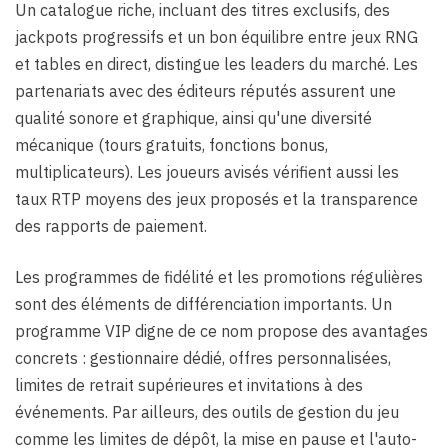
Un catalogue riche, incluant des titres exclusifs, des
jackpots progressifs et un bon équilibre entre jeux RNG
et tables en direct, distingue les leaders du marché. Les
partenariats avec des éditeurs réputés assurent une
qualité sonore et graphique, ainsi qu'une diversité
mécanique (tours gratuits, fonctions bonus,
multiplicateurs). Les joueurs avisés vérifient aussi les
taux RTP moyens des jeux proposés et la transparence
des rapports de paiement.
Les programmes de fidélité et les promotions régulières
sont des éléments de différenciation importants. Un
programme VIP digne de ce nom propose des avantages
concrets : gestionnaire dédié, offres personnalisées,
limites de retrait supérieures et invitations à des
événements. Par ailleurs, des outils de gestion du jeu
comme les limites de dépôt, la mise en pause et l'auto-