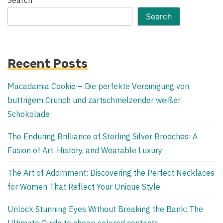
Search
Search
Recent Posts
Macadamia Cookie – Die perfekte Vereinigung von
buttrigem Crunch und zartschmelzender weißer
Schokolade
The Enduring Brilliance of Sterling Silver Brooches: A
Fusion of Art, History, and Wearable Luxury
The Art of Adornment: Discovering the Perfect Necklaces
for Women That Reflect Your Unique Style
Unlock Stunning Eyes Without Breaking the Bank: The