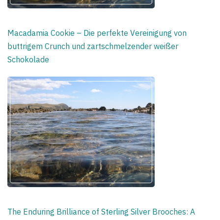
Macadamia Cookie – Die perfekte Vereinigung von
buttrigem Crunch und zartschmelzender weißer
Schokolade
The Enduring Brilliance of Sterling Silver Brooches: A