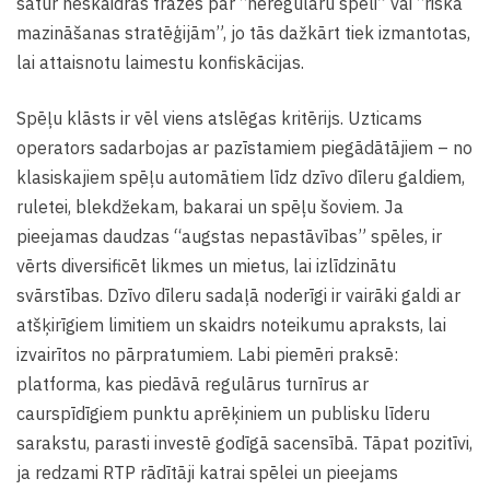
satur neskaidras frāzes par “neregulāru spēli” vai “riska
mazināšanas stratēģijām”, jo tās dažkārt tiek izmantotas,
lai attaisnotu laimestu konfiskācijas.
Spēļu klāsts ir vēl viens atslēgas kritērijs. Uzticams
operators sadarbojas ar pazīstamiem piegādātājiem – no
klasiskajiem spēļu automātiem līdz dzīvo dīleru galdiem,
ruletei, blekdžekam, bakarai un spēļu šoviem. Ja
pieejamas daudzas “augstas nepastāvības” spēles, ir
vērts diversificēt likmes un mietus, lai izlīdzinātu
svārstības. Dzīvo dīleru sadaļā noderīgi ir vairāki galdi ar
atšķirīgiem limitiem un skaidrs noteikumu apraksts, lai
izvairītos no pārpratumiem. Labi piemēri praksē:
platforma, kas piedāvā regulārus turnīrus ar
caurspīdīgiem punktu aprēķiniem un publisku līderu
sarakstu, parasti investē godīgā sacensībā. Tāpat pozitīvi,
ja redzami RTP rādītāji katrai spēlei un pieejams