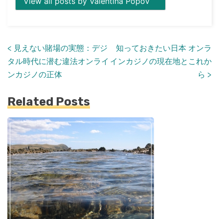
View all posts by Valentina Popov
<
見えない賭場の実態：デジ
知っておきたい日本 オンラ
Posts
タル時代に潜む違法オンライ
インカジノの現在地とこれか
navigation
ンカジノの正体
ら
>
Related Posts