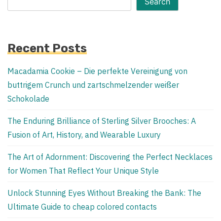
Search
Recent Posts
Macadamia Cookie – Die perfekte Vereinigung von
buttrigem Crunch und zartschmelzender weißer
Schokolade
The Enduring Brilliance of Sterling Silver Brooches: A
Fusion of Art, History, and Wearable Luxury
The Art of Adornment: Discovering the Perfect Necklaces
for Women That Reflect Your Unique Style
Unlock Stunning Eyes Without Breaking the Bank: The
Ultimate Guide to cheap colored contacts