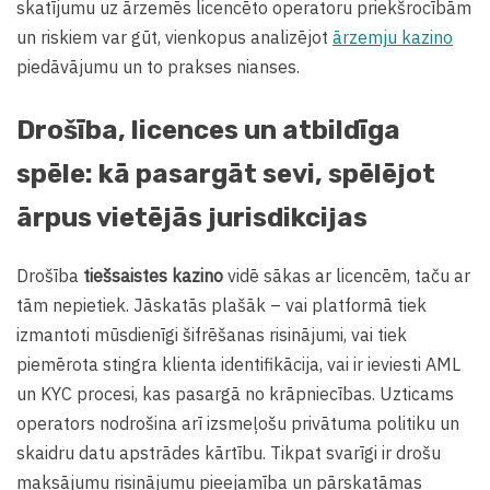
skatījumu uz ārzemēs licencēto operatoru priekšrocībām
un riskiem var gūt, vienkopus analizējot
ārzemju kazino
piedāvājumu un to prakses nianses.
Drošība, licences un atbildīga
spēle: kā pasargāt sevi, spēlējot
ārpus vietējās jurisdikcijas
Drošība
tiešsaistes kazino
vidē sākas ar licencēm, taču ar
tām nepietiek. Jāskatās plašāk – vai platformā tiek
izmantoti mūsdienīgi šifrēšanas risinājumi, vai tiek
piemērota stingra klienta identifikācija, vai ir ieviesti AML
un KYC procesi, kas pasargā no krāpniecības. Uzticams
operators nodrošina arī izsmeļošu privātuma politiku un
skaidru datu apstrādes kārtību. Tikpat svarīgi ir drošu
maksājumu risinājumu pieejamība un pārskatāmas