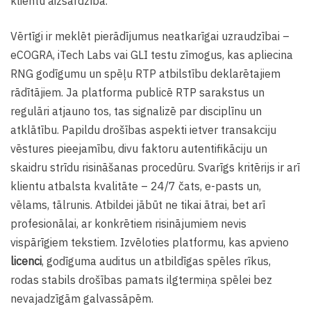
klientu aizsardzībā.
Vērtīgi ir meklēt pierādījumus neatkarīgai uzraudzībai –
eCOGRA, iTech Labs vai GLI testu zīmogus, kas apliecina
RNG godīgumu un spēļu RTP atbilstību deklarētajiem
rādītājiem. Ja platforma publicē RTP sarakstus un
regulāri atjauno tos, tas signalizē par disciplīnu un
atklātību. Papildu drošības aspekti ietver transakciju
vēstures pieejamību, divu faktoru autentifikāciju un
skaidru strīdu risināšanas procedūru. Svarīgs kritērijs ir arī
klientu atbalsta kvalitāte – 24/7 čats, e-pasts un,
vēlams, tālrunis. Atbildei jābūt ne tikai ātrai, bet arī
profesionālai, ar konkrētiem risinājumiem nevis
vispārīgiem tekstiem. Izvēloties platformu, kas apvieno
licenci
, godīguma auditus un atbildīgas spēles rīkus,
rodas stabils drošības pamats ilgtermiņa spēlei bez
nevajadzīgām galvassāpēm.