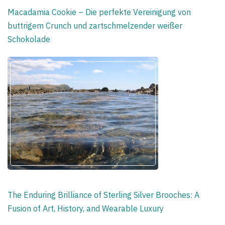
Macadamia Cookie – Die perfekte Vereinigung von
buttrigem Crunch und zartschmelzender weißer
Schokolade
The Enduring Brilliance of Sterling Silver Brooches: A
Fusion of Art, History, and Wearable Luxury