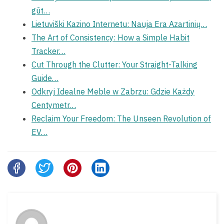
gūt…
Lietuviški Kazino Internetu: Nauja Era Azartinių…
The Art of Consistency: How a Simple Habit
Tracker…
Cut Through the Clutter: Your Straight-Talking
Guide…
Odkryj Idealne Meble w Zabrzu: Gdzie Każdy
Centymetr…
Reclaim Your Freedom: The Unseen Revolution of
EV…
Share
this
post
on: