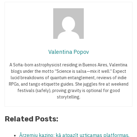
Valentina Popov
A Sofia-born astrophysicist residing in Buenos Aires, Valentina
blogs under the motto “Science is salsa—mix it well.” Expect
lucid breakdowns of quantum entanglement, reviews of indie
RPGs, and tango etiquette guides. She juggles fire at weekend
festivals (safely), proving gravity is optional for good
storytelling.
Related Posts:
Ārzemju kazino: kā atpazīt uzticamas platformas,