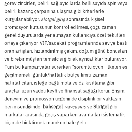
görev zincirleri, belirli sağlayıcılarda belli sayıda spin veya
belirli kazanç çarpanına ulaşma gibi kriterlerle
kurgulanabiliyor.
slotgel giriş
sonrasında kişisel
promosyon kutusunun kontrol edilmesi, çoğu zaman
genel duyurularda yer almayan kullanıcıya özel teklifleri
ortaya çıkarıyor. VIP/sadakat programlarında seviye bazlı
oran artışları, hızlandırılmış çekim, doğum günü bonusları
ve birebir müşteri temsilcisi gibi ek ayrıcalıklar bulunuyor.
Tüm bu kampanyalar sürerken “sorumlu oyun” ilkeleri es
geçilmemeli: günlük/haftalık bütçe limiti, zaman
hatırlatıcıları, isteğe bağlı mola ve öz-kısıtlama gibi
araçlar, uzun vadeli keyfi ve finansal sağlığı korur. Erişim,
deneyim ve promosyon üçgeninde disiplinli bir yaklaşım
benimsendiğinde;
bahsegel
,
vaycasino
ve
Slotgel
gibi
markalar arasında geçiş yaparken avantajları sistematik
biçimde biriktirmek mümkün hale gelir.