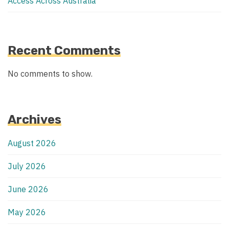
Access Across Australia
Recent Comments
No comments to show.
Archives
August 2026
July 2026
June 2026
May 2026