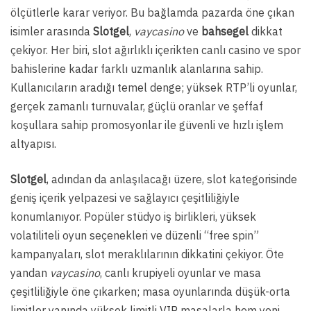
ölçütlerle karar veriyor. Bu bağlamda pazarda öne çıkan
isimler arasında
Slotgel
,
vaycasino
ve
bahsegel
dikkat
çekiyor. Her biri, slot ağırlıklı içerikten canlı casino ve spor
bahislerine kadar farklı uzmanlık alanlarına sahip.
Kullanıcıların aradığı temel denge; yüksek RTP’li oyunlar,
gerçek zamanlı turnuvalar, güçlü oranlar ve şeffaf
koşullara sahip promosyonlar ile güvenli ve hızlı işlem
altyapısı.
Slotgel
, adından da anlaşılacağı üzere, slot kategorisinde
geniş içerik yelpazesi ve sağlayıcı çeşitliliğiyle
konumlanıyor. Popüler stüdyo iş birlikleri, yüksek
volatiliteli oyun seçenekleri ve düzenli “free spin”
kampanyaları, slot meraklılarının dikkatini çekiyor. Öte
yandan
vaycasino
, canlı krupiyeli oyunlar ve masa
çeşitliliğiyle öne çıkarken; masa oyunlarında düşük-orta
limitler yanında yüksek limitli VIP masalarla hem yeni