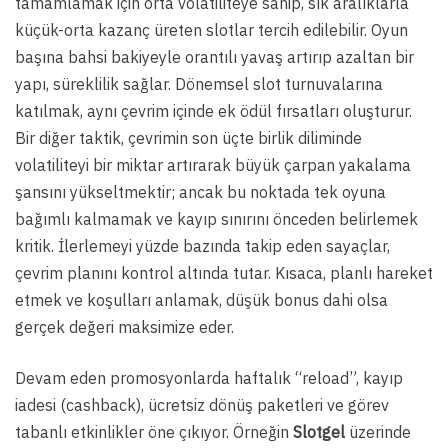
tamamlamak için orta volatiliteye sahip, sık aralıklarla
küçük-orta kazanç üreten slotlar tercih edilebilir. Oyun
başına bahsi bakiyeyle orantılı yavaş artırıp azaltan bir
yapı, süreklilik sağlar. Dönemsel slot turnuvalarına
katılmak, aynı çevrim içinde ek ödül fırsatları oluşturur.
Bir diğer taktik, çevrimin son üçte birlik diliminde
volatiliteyi bir miktar artırarak büyük çarpan yakalama
şansını yükseltmektir; ancak bu noktada tek oyuna
bağımlı kalmamak ve kayıp sınırını önceden belirlemek
kritik. İlerlemeyi yüzde bazında takip eden sayaçlar,
çevrim planını kontrol altında tutar. Kısaca, planlı hareket
etmek ve koşulları anlamak, düşük bonus dahi olsa
gerçek değeri maksimize eder.
Devam eden promosyonlarda haftalık “reload”, kayıp
iadesi (cashback), ücretsiz dönüş paketleri ve görev
tabanlı etkinlikler öne çıkıyor. Örneğin
Slotgel
üzerinde