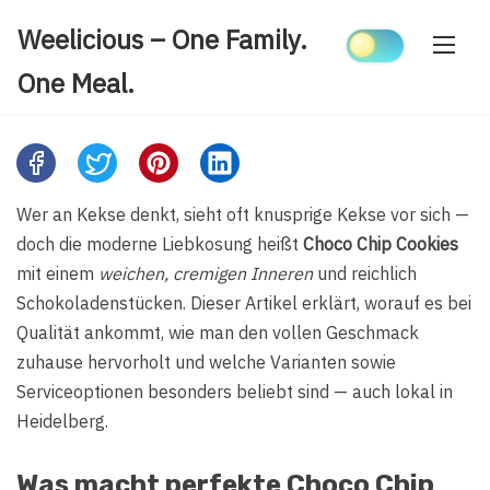
Skip
Weelicious – One Family.
to
content
One Meal.
Share
this
Wer an Kekse denkt, sieht oft knusprige Kekse vor sich —
post
doch die moderne Liebkosung heißt
Choco Chip Cookies
on:
mit einem
weichen, cremigen Inneren
und reichlich
Schokoladenstücken. Dieser Artikel erklärt, worauf es bei
Qualität ankommt, wie man den vollen Geschmack
zuhause hervorholt und welche Varianten sowie
Serviceoptionen besonders beliebt sind — auch lokal in
Heidelberg.
Was macht perfekte Choco Chip