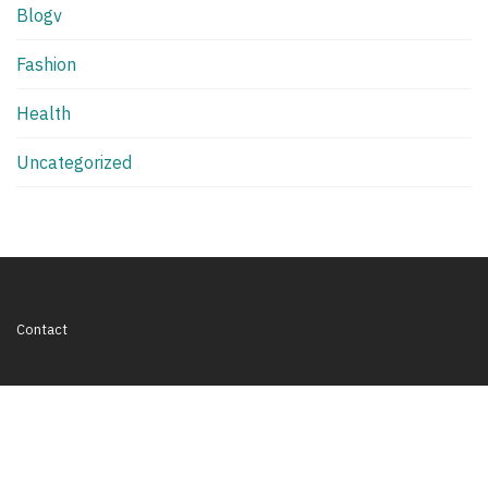
Blogv
Fashion
Health
Uncategorized
Contact
HyundaiAccen_t@outlook.com