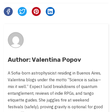
Share
this
post
on:
Author: Valentina Popov
A Sofia-born astrophysicist residing in Buenos Aires,
Valentina blogs under the motto “Science is salsa—
mix it well.” Expect lucid breakdowns of quantum
entanglement, reviews of indie RPGs, and tango
etiquette guides. She juggles fire at weekend
festivals (safely), proving gravity is optional for good