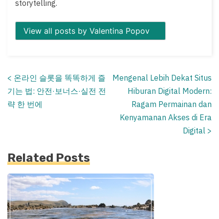
storytelling.
View all posts by Valentina Popov
<
온라인 슬롯을 똑똑하게 즐
Mengenal Lebih Dekat Situs
Posts
기는 법: 안전·보너스·실전 전
Hiburan Digital Modern:
navigation
략 한 번에
Ragam Permainan dan
Kenyamanan Akses di Era
Digital
>
Related Posts