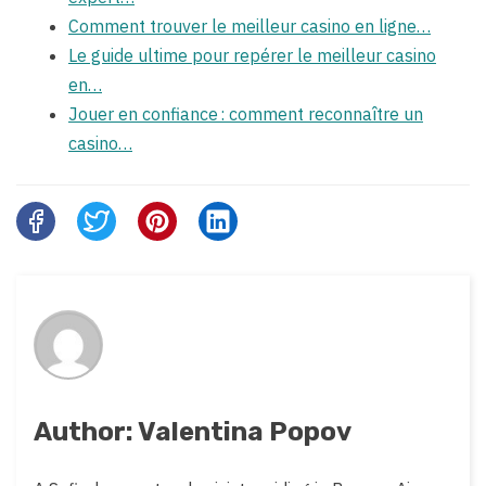
Comment trouver le meilleur casino en ligne…
Le guide ultime pour repérer le meilleur casino
en…
Jouer en confiance : comment reconnaître un
casino…
Share
this
post
on:
Author: Valentina Popov