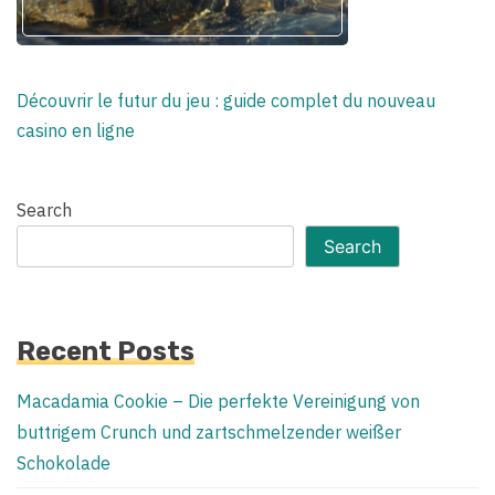
Découvrir le futur du jeu : guide complet du nouveau
casino en ligne
Search
Search
Recent Posts
Macadamia Cookie – Die perfekte Vereinigung von
buttrigem Crunch und zartschmelzender weißer
Schokolade