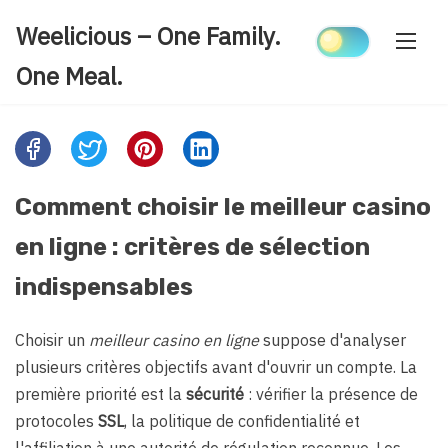
Skip
Weelicious – One Family.
to
content
One Meal.
Share
this
post
Comment choisir le meilleur casino
on:
en ligne : critères de sélection
indispensables
Choisir un
meilleur casino en ligne
suppose d'analyser
plusieurs critères objectifs avant d'ouvrir un compte. La
première priorité est la
sécurité
: vérifier la présence de
protocoles
SSL
, la politique de confidentialité et
l'affiliation à une autorité de régulation reconnue. Les