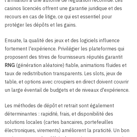
casinos licenciés offrent une garantie juridique et des
recours en cas de litige, ce qui est essentiel pour
protéger les dépôts et les gains.
Ensuite, la qualité des jeux et des logiciels influence
fortement l'expérience. Privilégier les plateformes qui
proposent des titres de fournisseurs réputés garantit
RNG
(génération aléatoire) fiable, animations fluides et
taux de redistribution transparents. Les slots, jeux de
table, et options avec croupiers en direct doivent couvrir
un large éventail de budgets et de niveaux d'expérience.
Les méthodes de dépôt et retrait sont également
déterminantes : rapidité, frais, et disponibilité des
solutions locales (cartes bancaires, portefeuilles
électroniques, virements) améliorent la praticité. Un bon