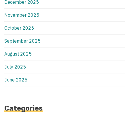
December 2025
November 2025
October 2025
September 2025
August 2025
July 2025
June 2025
Categories
Automotive