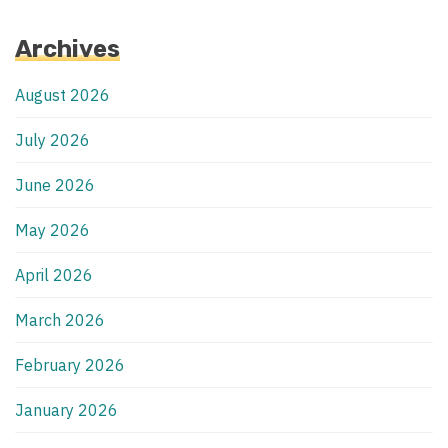
Archives
August 2026
July 2026
June 2026
May 2026
April 2026
March 2026
February 2026
January 2026