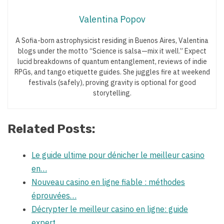
Valentina Popov
A Sofia-born astrophysicist residing in Buenos Aires, Valentina
blogs under the motto “Science is salsa—mix it well.” Expect
lucid breakdowns of quantum entanglement, reviews of indie
RPGs, and tango etiquette guides. She juggles fire at weekend
festivals (safely), proving gravity is optional for good
storytelling.
Related Posts:
Le guide ultime pour dénicher le meilleur casino
en…
Nouveau casino en ligne fiable : méthodes
éprouvées…
Décrypter le meilleur casino en ligne: guide
expert…