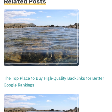
Related Posts
The Top Place to Buy High-Quality Backlinks for Better
Google Rankings