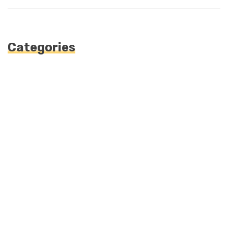
Categories
Automotive
Blog
Blogv
Fashion
Health
Uncategorized