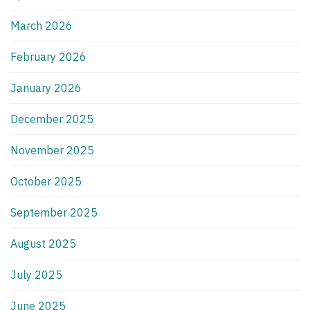
March 2026
February 2026
January 2026
December 2025
November 2025
October 2025
September 2025
August 2025
July 2025
June 2025