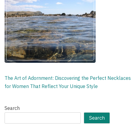
The Art of Adornment: Discovering the Perfect Necklaces
for Women That Reflect Your Unique Style
Search
Search