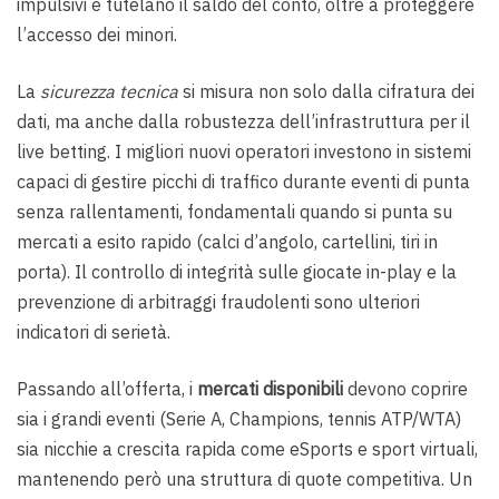
impulsivi e tutelano il saldo del conto, oltre a proteggere
l’accesso dei minori.
La
sicurezza tecnica
si misura non solo dalla cifratura dei
dati, ma anche dalla robustezza dell’infrastruttura per il
live betting. I migliori nuovi operatori investono in sistemi
capaci di gestire picchi di traffico durante eventi di punta
senza rallentamenti, fondamentali quando si punta su
mercati a esito rapido (calci d’angolo, cartellini, tiri in
porta). Il controllo di integrità sulle giocate in-play e la
prevenzione di arbitraggi fraudolenti sono ulteriori
indicatori di serietà.
Passando all’offerta, i
mercati disponibili
devono coprire
sia i grandi eventi (Serie A, Champions, tennis ATP/WTA)
sia nicchie a crescita rapida come eSports e sport virtuali,
mantenendo però una struttura di quote competitiva. Un