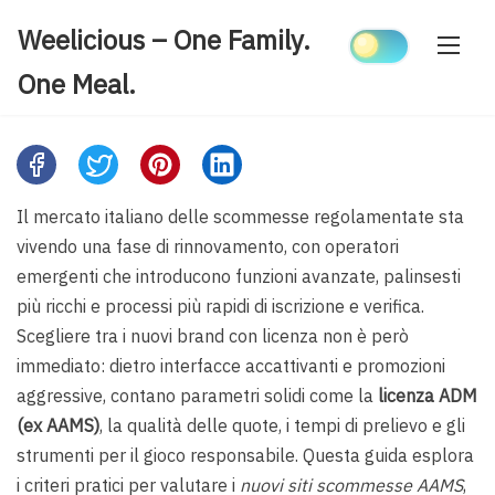
Skip
Weelicious – One Family.
to
content
One Meal.
Share
this
Il mercato italiano delle scommesse regolamentate sta
post
vivendo una fase di rinnovamento, con operatori
on:
emergenti che introducono funzioni avanzate, palinsesti
più ricchi e processi più rapidi di iscrizione e verifica.
Scegliere tra i nuovi brand con licenza non è però
immediato: dietro interfacce accattivanti e promozioni
aggressive, contano parametri solidi come la
licenza ADM
(ex AAMS)
, la qualità delle quote, i tempi di prelievo e gli
strumenti per il gioco responsabile. Questa guida esplora
i criteri pratici per valutare i
nuovi siti scommesse AAMS
,