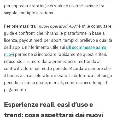
per impostare strategie di stake e diversificazione tra
singole, multiple e sistemi.
Per orientarsi tra i
nuovi operatori ADM
è utile consultare
guide e confronti che filtrano le piattaforme in base a
licenza, payout medi per sport, tempi di prelievo e qualità
dell’app. Un riferimento utile sui
siti scommesse aams
nuovi
permette di incrociare rapidamente questi criteri,
riducendo il rumore delle promozioni e mettendo al
centro il valore nel medio periodo. Ricordare sempre che
il bonus è un acceleratore iniziale: la differenza nel lungo
periodo la fanno quote, mercati, commissioni e tempi di
pagamento.
Esperienze reali, casi d’uso e
trend: cosa aspettarsi dai nuovi