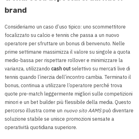
brand
Consideriamo un caso d’uso tipico: uno scommettitore
focalizzato su calcio e tennis che passa a un nuovo
operatore per sfruttare un bonus di benvenuto. Nelle
prime settimane massimizza il valore su singole a quota
medio-bassa per rispettare rollover e minimizzare la
varianza, utilizzando
cash out
selettivo su mercati live di
tennis quando l’inerzia dell’incontro cambia. Terminato il
bonus, continua a utilizzare l’operatore perché trova
quote pre-match leggermente migliori sulle competizioni
minori e un bet builder più flessibile della media. Questo
percorso illustra come un
nuovo sito AAMS
può diventare
soluzione stabile se unisce promozioni sensate a
operatività quotidiana superiore.