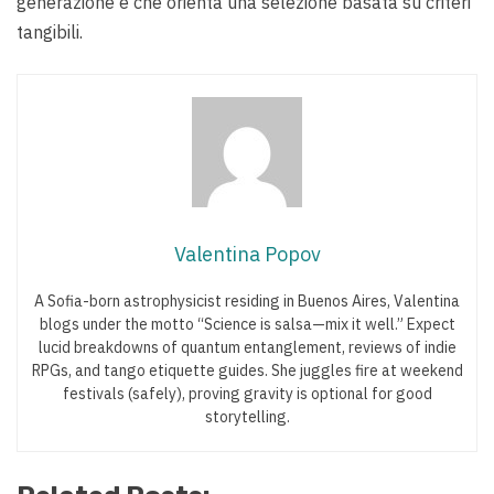
generazione e che orienta una selezione basata su criteri
tangibili.
Valentina Popov
A Sofia-born astrophysicist residing in Buenos Aires, Valentina
blogs under the motto “Science is salsa—mix it well.” Expect
lucid breakdowns of quantum entanglement, reviews of indie
RPGs, and tango etiquette guides. She juggles fire at weekend
festivals (safely), proving gravity is optional for good
storytelling.