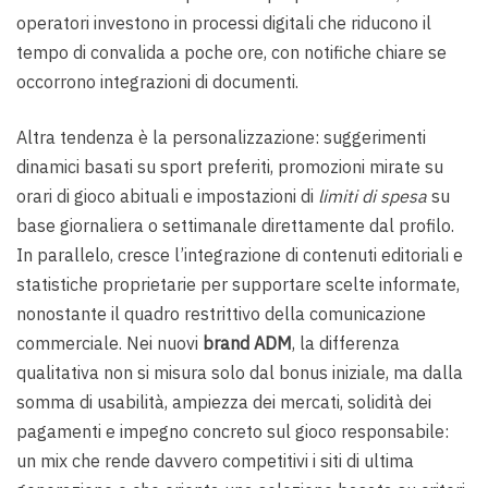
operatori investono in processi digitali che riducono il
tempo di convalida a poche ore, con notifiche chiare se
occorrono integrazioni di documenti.
Altra tendenza è la personalizzazione: suggerimenti
dinamici basati su sport preferiti, promozioni mirate su
orari di gioco abituali e impostazioni di
limiti di spesa
su
base giornaliera o settimanale direttamente dal profilo.
In parallelo, cresce l’integrazione di contenuti editoriali e
statistiche proprietarie per supportare scelte informate,
nonostante il quadro restrittivo della comunicazione
commerciale. Nei nuovi
brand ADM
, la differenza
qualitativa non si misura solo dal bonus iniziale, ma dalla
somma di usabilità, ampiezza dei mercati, solidità dei
pagamenti e impegno concreto sul gioco responsabile:
un mix che rende davvero competitivi i siti di ultima