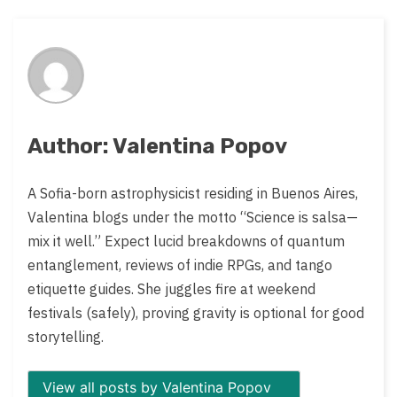
post
on:
Author: Valentina Popov
A Sofia-born astrophysicist residing in Buenos Aires,
Valentina blogs under the motto “Science is salsa—
mix it well.” Expect lucid breakdowns of quantum
entanglement, reviews of indie RPGs, and tango
etiquette guides. She juggles fire at weekend
festivals (safely), proving gravity is optional for good
storytelling.
View all posts by Valentina Popov