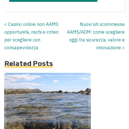
<
Casino online non AAMS:
Nuovi siti scommesse
Posts
opportunità, rischi e criteri
AAMS/ADM: come scegliere
navigation
per scegliere con
oggi tra sicurezza, valore e
consapevolezza
innovazione
>
Related Posts