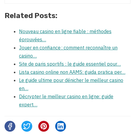
Related Posts:
Nouveau casino en ligne fiable : méthodes
éprouvées…
Jouer en confiance : comment reconnaître un
casino…
Site de paris sportifs : le guide essentiel pour…
Lista casino online non AAMS: guida pratica per…
Le guide ultime pour dénicher le meilleur casino
en…
Décrypter le meilleur casino en ligne: guide
expert…
Share
this