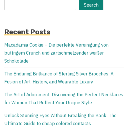
Search
Recent Posts
Macadamia Cookie – Die perfekte Vereinigung von
buttrigem Crunch und zartschmelzender weißer
Schokolade
The Enduring Brilliance of Sterling Silver Brooches: A
Fusion of Art, History, and Wearable Luxury
The Art of Adornment: Discovering the Perfect Necklaces
for Women That Reflect Your Unique Style
Unlock Stunning Eyes Without Breaking the Bank: The
Ultimate Guide to cheap colored contacts