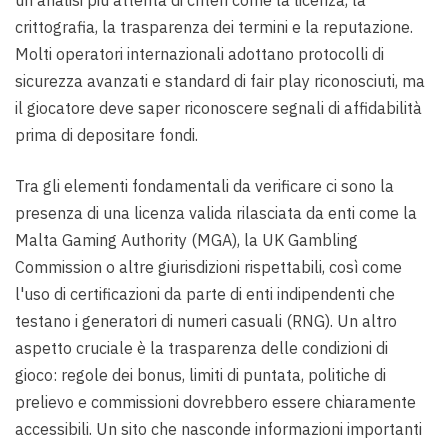
crittografia, la trasparenza dei termini e la reputazione.
Molti operatori internazionali adottano protocolli di
sicurezza avanzati e standard di fair play riconosciuti, ma
il giocatore deve saper riconoscere segnali di affidabilità
prima di depositare fondi.
Tra gli elementi fondamentali da verificare ci sono la
presenza di una licenza valida rilasciata da enti come la
Malta Gaming Authority (MGA), la UK Gambling
Commission o altre giurisdizioni rispettabili, così come
l'uso di certificazioni da parte di enti indipendenti che
testano i generatori di numeri casuali (RNG). Un altro
aspetto cruciale è la trasparenza delle condizioni di
gioco: regole dei bonus, limiti di puntata, politiche di
prelievo e commissioni dovrebbero essere chiaramente
accessibili. Un sito che nasconde informazioni importanti