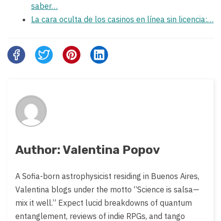
saber…
La cara oculta de los casinos en línea sin licencia:…
Share
this
post
on:
Author: Valentina Popov
A Sofia-born astrophysicist residing in Buenos Aires,
Valentina blogs under the motto “Science is salsa—
mix it well.” Expect lucid breakdowns of quantum
entanglement, reviews of indie RPGs, and tango