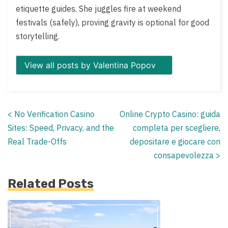
etiquette guides. She juggles fire at weekend
festivals (safely), proving gravity is optional for good
storytelling.
View all posts by Valentina Popov
<
No Verification Casino
Online Crypto Casino: guida
Posts
Sites: Speed, Privacy, and the
completa per scegliere,
navigation
Real Trade-Offs
depositare e giocare con
consapevolezza
>
Related Posts