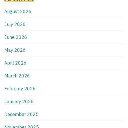
August 2026
July 2026
June 2026
May 2026
April 2026
March 2026
February 2026
January 2026
December 2025
November 2025