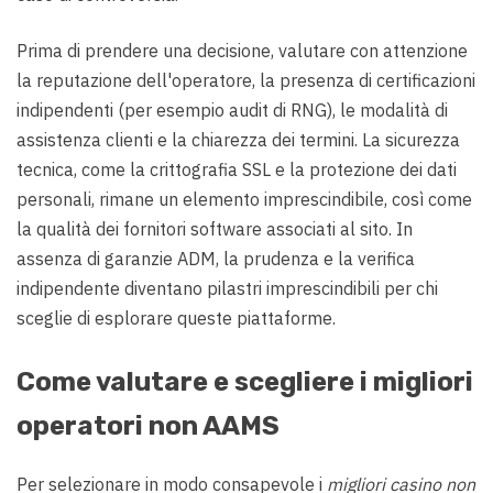
Prima di prendere una decisione, valutare con attenzione
la reputazione dell'operatore, la presenza di certificazioni
indipendenti (per esempio audit di RNG), le modalità di
assistenza clienti e la chiarezza dei termini. La sicurezza
tecnica, come la crittografia SSL e la protezione dei dati
personali, rimane un elemento imprescindibile, così come
la qualità dei fornitori software associati al sito. In
assenza di garanzie ADM, la prudenza e la verifica
indipendente diventano pilastri imprescindibili per chi
sceglie di esplorare queste piattaforme.
Come valutare e scegliere i migliori
operatori non AAMS
Per selezionare in modo consapevole i
migliori casino non