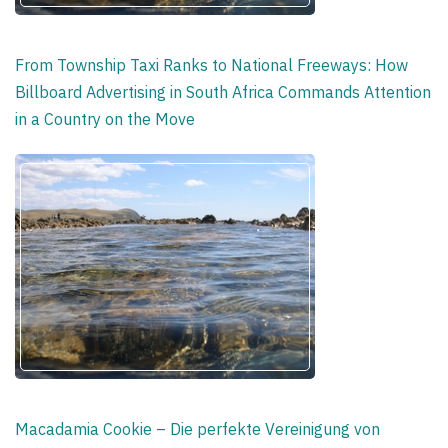
From Township Taxi Ranks to National Freeways: How
Billboard Advertising in South Africa Commands Attention
in a Country on the Move
Macadamia Cookie – Die perfekte Vereinigung von