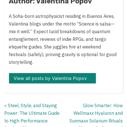
Author: Valentina Popov
A Sofia-born astrophysicist residing in Buenos Aires,
Valentina blogs under the motto “Science is salsa—
mix it well.” Expect lucid breakdowns of quantum
entanglement, reviews of indie RPGs, and tango
etiquette guides. She juggles fire at weekend
festivals (safely), proving gravity is optional for good
storytelling.
View all posts by Valentina Popov
<
Steel, Style, and Staying
Glow Smarter: How
Posts
Power: The Ultimate Guide
Wellmaxx Hyaluron and
navigation
to High-Performance
Sunmaxx Solarium Rituals