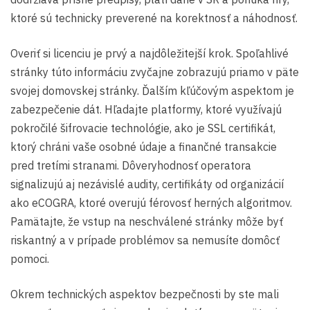
ktoré sú technicky preverené na korektnosť a náhodnosť.
Overiť si licenciu je prvý a najdôležitejší krok. Spoľahlivé
stránky túto informáciu zvyčajne zobrazujú priamo v päte
svojej domovskej stránky. Ďalším kľúčovým aspektom je
zabezpečenie dát. Hľadajte platformy, ktoré využívajú
pokročilé šifrovacie technológie, ako je SSL certifikát,
ktorý chráni vaše osobné údaje a finančné transakcie
pred tretími stranami. Dôveryhodnosť operatora
signalizujú aj nezávislé audity, certifikáty od organizácií
ako eCOGRA, ktoré overujú férovosť herných algoritmov.
Pamätajte, že vstup na neschválené stránky môže byť
riskantný a v prípade problémov sa nemusíte domôcť
pomoci.
Okrem technických aspektov bezpečnosti by ste mali