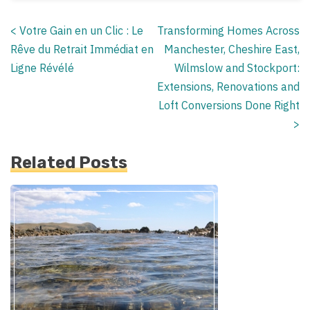
<
Votre Gain en un Clic : Le
Transforming Homes Across
Posts
Rêve du Retrait Immédiat en
Manchester, Cheshire East,
navigation
Ligne Révélé
Wilmslow and Stockport:
Extensions, Renovations and
Loft Conversions Done Right
>
Related Posts