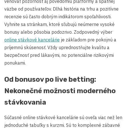
venovať pozornosť aj povedomiu platformy a spätnej
väzbe od používateľov. Dlhá história na trhu a pozitívne
recenzie sú často dobrým indikátorom spoľahlivosti.
Vyhnite sa stránkam, ktoré sľubujú neúmerne vysoké
bonusy alebo pôsobia podozrivo. Zodpovedný výber
online stávkové kancelárie
je základom pre pokojnú a
príjemnú skúsenosť. Vždy uprednostňujte kvalitu a
bezpečnosť pred lákavými, no potenciálne rizikovými
ponukami.
Od bonusov po live betting:
Nekonečné možnosti moderného
stávkovania
Súčasné online stávkové kancelárie sú oveľa viac než len
jednoduché tabuľky s kurzmi. Sú to komplexné zábavné