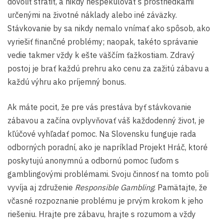
dovoliť stratiť, a nikdy nešpekulovať s prostriedkami
určenými na životné náklady alebo iné záväzky.
Stávkovanie by sa nikdy nemalo vnímať ako spôsob, ako
vyriešiť finančné problémy; naopak, takéto správanie
vedie takmer vždy k ešte väščím ťažkostiam. Zdravý
postoj je brať každú prehru ako cenu za zažitú zábavu a
každú výhru ako príjemný bonus.
Ak máte pocit, že pre vás prestáva byť stávkovanie
zábavou a začína ovplyvňovať váš každodenný život, je
kľúčové vyhľadať pomoc. Na Slovensku funguje rada
odborných poradní, ako je napríklad Projekt Hráč, ktoré
poskytujú anonymnú a odbornú pomoc ľuďom s
gamblingovými problémami. Svoju činnosť na tomto poli
vyvíja aj združenie
Responsible Gambling
. Pamätajte, že
včasné rozpoznanie problému je prvým krokom k jeho
riešeniu. Hrajte pre zábavu, hrajte s rozumom a vždy