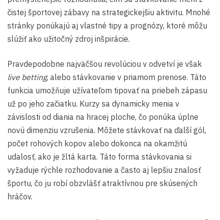
čistej športovej zábavy na strategickejšiu aktivitu. Mnohé
stránky ponúkajú aj vlastné tipy a prognózy, ktoré môžu
slúžiť ako užitočný zdroj inšpirácie.
Pravdepodobne najväčšou revolúciou v odvetví je však
live betting
, alebo stávkovanie v priamom prenose. Táto
funkcia umožňuje užívateľom tipovať na priebeh zápasu
už po jeho začiatku. Kurzy sa dynamicky menia v
závislosti od diania na hracej ploche, čo ponúka úplne
novú dimenziu vzrušenia. Môžete stávkovať na ďalší gól,
počet rohových kopov alebo dokonca na okamžitú
udalosť, ako je žltá karta. Táto forma stávkovania si
vyžaduje rýchle rozhodovanie a často aj lepšiu znalosť
športu, čo ju robí obzvlášť atraktívnou pre skúsených
hráčov.