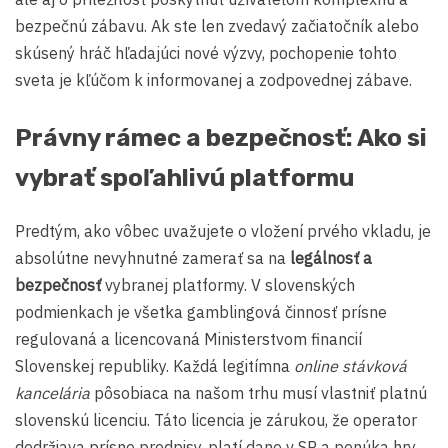
bezpečnú zábavu. Ak ste len zvedavý začiatočník alebo
skúsený hráč hľadajúci nové výzvy, pochopenie tohto
sveta je kľúčom k informovanej a zodpovednej zábave.
Právny rámec a bezpečnosť: Ako si
vybrať spoľahlivú platformu
Predtým, ako vôbec uvažujete o vložení prvého vkladu, je
absolútne nevyhnutné zamerať sa na
legálnosť a
bezpečnosť
vybranej platformy. V slovenských
podmienkach je všetka gamblingová činnosť prísne
regulovaná a licencovaná Ministerstvom financií
Slovenskej republiky. Každá legitímna
online stávková
kancelária
pôsobiaca na našom trhu musí vlastniť platnú
slovenskú licenciu. Táto licencia je zárukou, že operator
dodržiava prísne predpisy, platí dane v SR a ponúka hry,