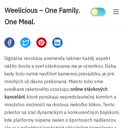
Skip
Weelicious – One Family.
to
content
One Meal.
Share
this
post
Digitálna revolúcia premenila takmer každý aspekt
on:
nášho života a svet stávkovania nie je výnimkou. Doba,
kedy bolo nutné navštíviť kamennú prevádzku, je pre
mnohých už dávno prekonaná. Miesto toho sme
svedkami raketového vzostupu
online stávkových
kancelárií
, ktoré ponúkajú nepredstaviteľný komfort a
množstvo možností na doslova niekoľko klikov. Tento
priestor sa stal dynamickým a konkurenčným bojiskom,
kde platformy súperia nielen o športových nadšencov,
ale aj o príležitosť poskytnúť užívateľom komplexnú a