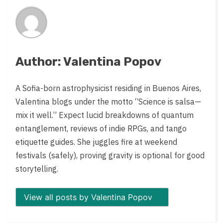
on:
Author: Valentina Popov
A Sofia-born astrophysicist residing in Buenos Aires,
Valentina blogs under the motto “Science is salsa—
mix it well.” Expect lucid breakdowns of quantum
entanglement, reviews of indie RPGs, and tango
etiquette guides. She juggles fire at weekend
festivals (safely), proving gravity is optional for good
storytelling.
View all posts by Valentina Popov