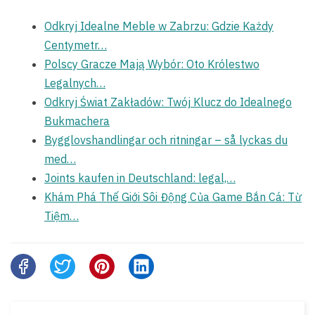
Odkryj Idealne Meble w Zabrzu: Gdzie Każdy
Centymetr…
Polscy Gracze Mają Wybór: Oto Królestwo
Legalnych…
Odkryj Świat Zakładów: Twój Klucz do Idealnego
Bukmachera
Bygglovshandlingar och ritningar – så lyckas du
med…
Joints kaufen in Deutschland: legal,…
Khám Phá Thế Giới Sôi Động Của Game Bắn Cá: Từ
Tiệm…
Share
this
post