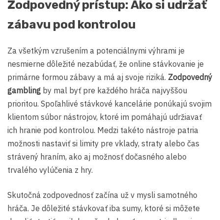
Zodpovedný prístup: Ako si udržať
zábavu pod kontrolou
Za všetkým vzrušením a potenciálnymi výhrami je
nesmierne dôležité nezabúdať, že online stávkovanie je
primárne formou zábavy a má aj svoje riziká.
Zodpovedný
gambling
by mal byť pre každého hráča najvyššou
prioritou. Spoľahlivé stávkové kancelárie ponúkajú svojim
klientom súbor nástrojov, ktoré im pomáhajú udržiavať
ich hranie pod kontrolou. Medzi takéto nástroje patria
možnosti nastaviť si limity pre vklady, straty alebo čas
strávený hraním, ako aj možnosť dočasného alebo
trvalého vylúčenia z hry.
Skutočná zodpovednosť začína už v mysli samotného
hráča. Je dôležité stávkovať iba sumy, ktoré si môžete