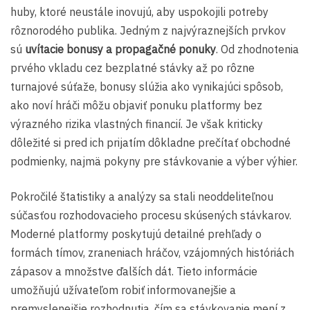
huby, ktoré neustále inovujú, aby uspokojili potreby
rôznorodého publika. Jedným z najvýraznejších prvkov
sú
uvítacie bonusy a propagačné ponuky
. Od zhodnotenia
prvého vkladu cez bezplatné stávky až po rôzne
turnajové súťaže, bonusy slúžia ako vynikajúci spôsob,
ako noví hráči môžu objaviť ponuku platformy bez
výrazného rizika vlastných financií. Je však kriticky
dôležité si pred ich prijatím dôkladne prečítať obchodné
podmienky, najmä pokyny pre stávkovanie a výber výhier.
Pokročilé štatistiky a analýzy sa stali neoddeliteľnou
súčasťou rozhodovacieho procesu skúsených stávkarov.
Moderné platformy poskytujú detailné prehľady o
formách tímov, zraneniach hráčov, vzájomných históriách
zápasov a množstve ďalších dát. Tieto informácie
umožňujú užívateľom robiť informovanejšie a
premyslenejšie rozhodnutia, čím sa stávkovanie mení z